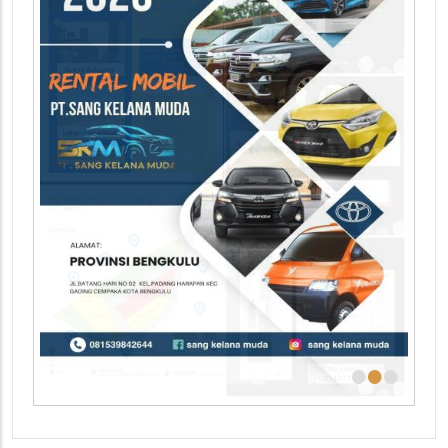
•
•
•