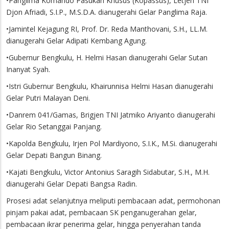
•Panglima Komando Pasukan Khusus (Kopassus), Letjen TNI
Djon Afriadi, S.I.P., M.S.D.A. dianugerahi Gelar Panglima Raja.
•Jamintel Kejagung RI, Prof. Dr. Reda Manthovani, S.H., LL.M.
dianugerahi Gelar Adipati Kembang Agung.
•Gubernur Bengkulu, H. Helmi Hasan dianugerahi Gelar Sutan
Inanyat Syah.
•Istri Gubernur Bengkulu, Khairunnisa Helmi Hasan dianugerahi
Gelar Putri Malayan Deni.
•Danrem 041/Gamas, Brigjen TNI Jatmiko Ariyanto dianugerahi
Gelar Rio Setanggai Panjang.
•Kapolda Bengkulu, Irjen Pol Mardiyono, S.I.K., M.Si. dianugerahi
Gelar Depati Bangun Binang.
•Kajati Bengkulu, Victor Antonius Saragih Sidabutar, S.H., M.H.
dianugerahi Gelar Depati Bangsa Radin.
Prosesi adat selanjutnya meliputi pembacaan adat, permohonan
pinjam pakai adat, pembacaan SK penganugerahan gelar,
pembacaan ikrar penerima gelar, hingga penyerahan tanda