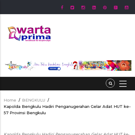
Skip
to
main
content
Home
/
BENGKULU
/
Breadcrumb
Kapolda Bengkulu Hadiri Penganugerahan Gelar Adat HUT ke-
57 Provinsi Bengkulu
Kapolda Bengkulu Hadiri Penganugerahan Gelar Adat HUT ke-