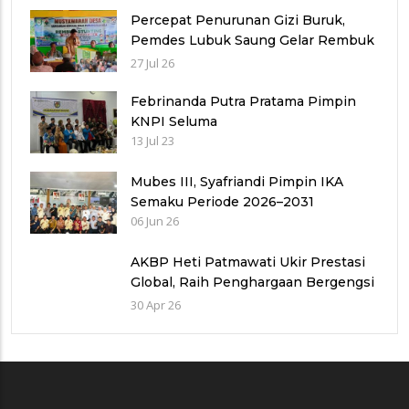
Percepat Penurunan Gizi Buruk,
Pemdes Lubuk Saung Gelar Rembuk
Stunting Secara Swadaya
27 Jul 26
Febrinanda Putra Pratama Pimpin
KNPI Seluma
13 Jul 23
Mubes III, Syafriandi Pimpin IKA
Semaku Periode 2026–2031
06 Jun 26
AKBP Heti Patmawati Ukir Prestasi
Global, Raih Penghargaan Bergengsi
Leadership Award IAWP 2026
30 Apr 26