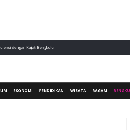
udiensi dengan Kajati Bengkulu
Teh Talua R
KUM
EKONOMI
PENDIDIKAN
WISATA
RAGAM
BENGK