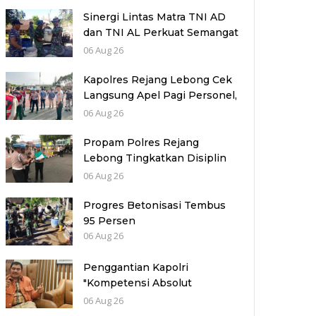
Sinergi Lintas Matra TNI AD
dan TNI AL Perkuat Semangat
TMMD Reguler Ke-129 Kodim
06 Aug 26
0714/Salatiga
Kapolres Rejang Lebong Cek
Langsung Apel Pagi Personel,
Tekankan Disiplin dan
06 Aug 26
Profesionalisme
Propam Polres Rejang
Lebong Tingkatkan Disiplin
Personel Melalui Pengawasan
06 Aug 26
dan Pembinaan Rutin
Progres Betonisasi Tembus
95 Persen
06 Aug 26
Penggantian Kapolri
"Kompetensi Absolut
Presiden"
06 Aug 26