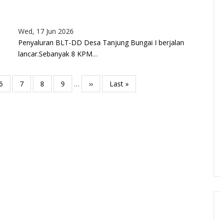
Wed, 17 Jun 2026
Penyaluran BLT-DD Desa Tanjung Bungai I berjalan
lancar.Sebanyak 8 KPM…
Page
6
Page
7
Page
8
Page
9
…
Next
››
Last
Last »
page
page