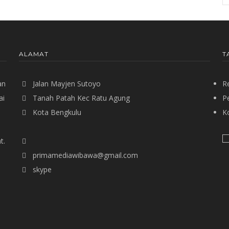
ALAMAT
T
an
Jalan Mayjen Sutoyo
R
ai
Tanah Patah Kec Ratu Agung
P
Kota Bengkulu
Ko
t.
primamediawibawa@gmail.com
skype