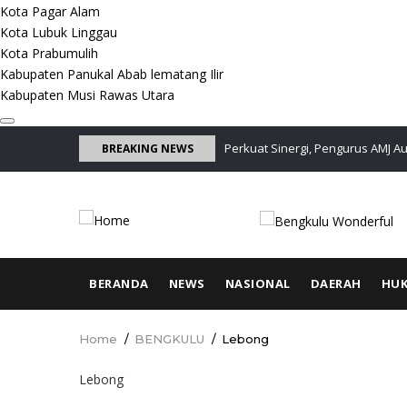
Kota Pagar Alam
Kota Lubuk Linggau
Kota Prabumulih
Kabupaten Panukal Abab lematang Ilir
Kabupaten Musi Rawas Utara
Skip
ngkulu Laksanakan Sosialisasi Tertib
Perkuat Sinergi, Pengurus AMJ A
BREAKING NEWS
to
main
content
MAIN
BERANDA
NEWS
NASIONAL
DAERAH
HU
NAVIGATION
Home
/
BENGKULU
/
Lebong
Breadcrumb
Lebong