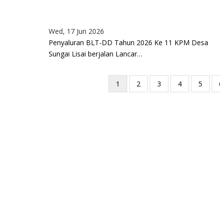
Wed, 17 Jun 2026
Penyaluran BLT-DD Tahun 2026 Ke 11 KPM Desa
Sungai Lisai berjalan Lancar…
Current
1
Page
2
Page
3
Page
4
Page
5
page