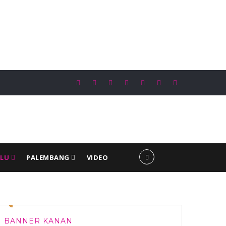
asa Buah Pertama Hadir di Bengkulu, Teh Talua Riky Sesen di Anggut Tem
ULU
PALEMBANG
VIDEO
•
•
BANNER KANAN