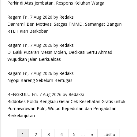
Parkir di Atas Jembatan, Respons Keluhan Warga
Ragam
Fri, 7 Aug 2026 by
Redaksi
Danramil Beri Motivasi Satgas TMMD, Semangat Bangun
RTLH Kian Berkobar
Ragam
Fri, 7 Aug 2026 by
Redaksi
Di Balik Putaran Mesin Molen, Dedikasi Sertu Ahmad
Wujudkan Jalan Berkualitas
Ragam
Fri, 7 Aug 2026 by
Redaksi
Ngopi Bareng Sebelum Bertugas
BENGKULU
Fri, 7 Aug 2026 by
Redaksi
Biddokes Polda Bengkulu Gelar Cek Kesehatan Gratis untuk
Purnawirawan Polri, Wujud Kepedulian dan Pengabdian
Berkelanjutan
Pagination
Current
1
Page
2
Page
3
Page
4
Page
5
…
Next
››
Last
Last »