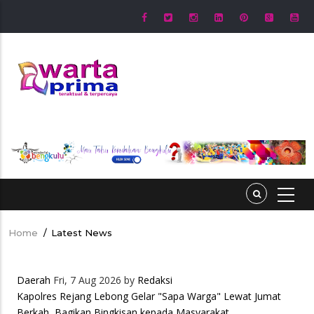
Skip
to
main
content
Home
/
Latest News
Breadcrumb
Daerah
Fri, 7 Aug 2026 by
Redaksi
Kapolres Rejang Lebong Gelar "Sapa Warga" Lewat Jumat
Berkah, Bagikan Bingkisan kepada Masyarakat