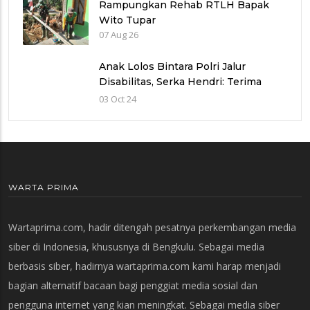
Rampungkan Rehab RTLH Bapak
Wito Tupar
07 Aug 26
Anak Lolos Bintara Polri Jalur
Disabilitas, Serka Hendri: Terima
Kasih Kapolri
03 Oct 24
WARTA PRIMA
Wartaprima.com, hadir ditengah pesatnya perkembangan media
siber di Indonesia, khususnya di Bengkulu. Sebagai media
berbasis siber, hadirnya wartaprima.com kami harap menjadi
bagian alternatif bacaan bagi penggiat media sosial dan
pengguna internet yang kian meningkat. Sebagai media siber