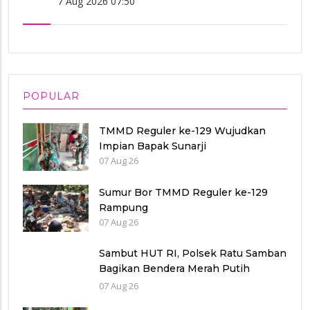
7 Aug 2026 07:50
POPULAR
TMMD Reguler ke-129 Wujudkan
Impian Bapak Sunarji
07 Aug 26
Sumur Bor TMMD Reguler ke-129
Rampung
07 Aug 26
Sambut HUT RI, Polsek Ratu Samban
Bagikan Bendera Merah Putih
kepada Warga
07 Aug 26