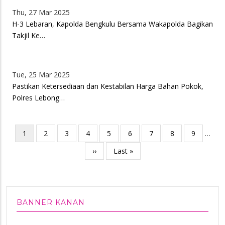
Thu, 27 Mar 2025
H-3 Lebaran, Kapolda Bengkulu Bersama Wakapolda Bagikan
Takjil Ke…
Tue, 25 Mar 2025
Pastikan Ketersediaan dan Kestabilan Harga Bahan Pokok,
Polres Lebong…
Pagination
Current
1
Page
2
Page
3
Page
4
Page
5
Page
6
Page
7
Page
8
Page
9
…
page
Next
››
Last
Last »
page
page
BANNER KANAN