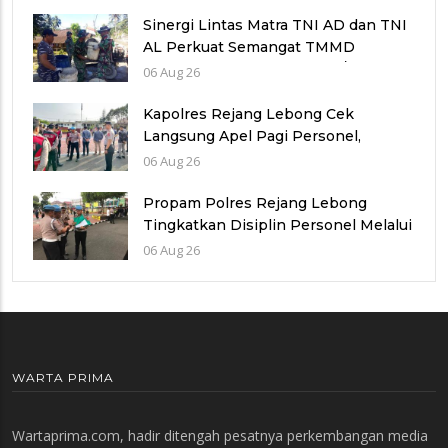
Sinergi Lintas Matra TNI AD dan TNI
AL Perkuat Semangat TMMD
Reguler Ke-129 Kodim 0714/Salatiga
06 Aug 26
Kapolres Rejang Lebong Cek
Langsung Apel Pagi Personel,
Tekankan Disiplin dan
06 Aug 26
Profesionalisme
Propam Polres Rejang Lebong
Tingkatkan Disiplin Personel Melalui
Pengawasan dan Pembinaan Rutin
06 Aug 26
WARTA PRIMA
Wartaprima.com, hadir ditengah pesatnya perkembangan media