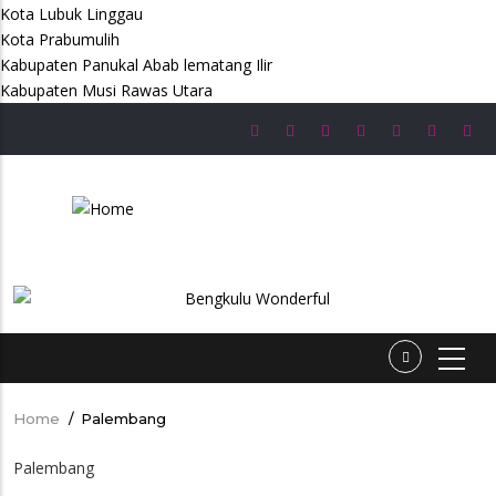
Kota Lubuk Linggau
Kota Prabumulih
Kabupaten Panukal Abab lematang Ilir
Kabupaten Musi Rawas Utara
Skip
to
main
content
Home
/
Palembang
Breadcrumb
Palembang