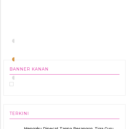
•
•
BANNER KANAN
•
TERKINI
Mengaku Dipecat Tanpa Pesangon, Tiga Guru