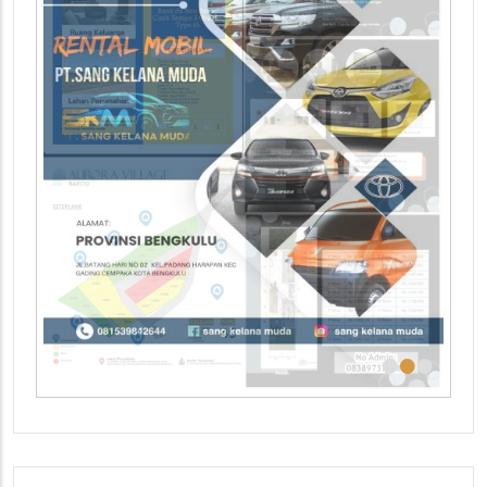
•
•
•