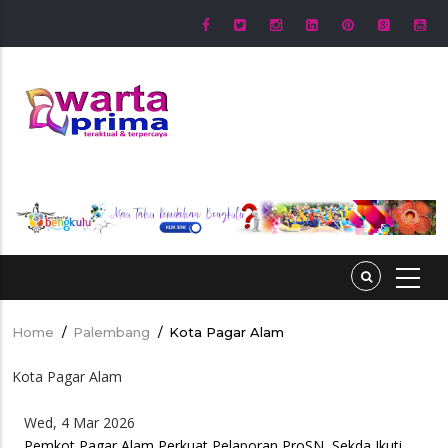
Skip
to
main
content
Home
/
Palembang
/
Kota Pagar Alam
Breadcrumb
Kota Pagar Alam
Wed, 4 Mar 2026
Pemkot Pagar Alam Perkuat Pelaporan ProSN, Sekda Ikuti