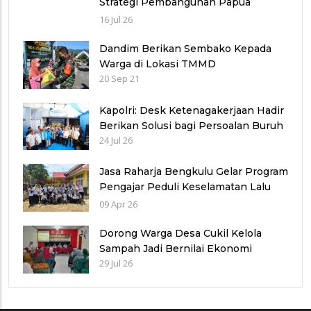
Strategi Pembangunan Papua
bersama Mahasiswa Doktoral
16 Jul 26
Internasional
Dandim Berikan Sembako Kepada
Warga di Lokasi TMMD
20 Sep 21
Kapolri: Desk Ketenagakerjaan Hadir
Berikan Solusi bagi Persoalan Buruh
24 Jul 26
Jasa Raharja Bengkulu Gelar Program
Pengajar Peduli Keselamatan Lalu
Lintas di SMKN 2 Bengkulu Tengah
09 Apr 26
Dorong Warga Desa Cukil Kelola
Sampah Jadi Bernilai Ekonomi
29 Jul 26