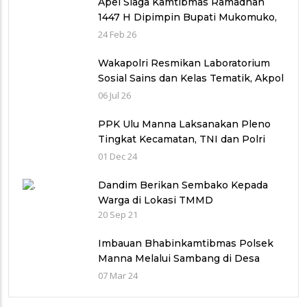
Apel Siaga Kamtibmas Ramadhan
1447 H Dipimpin Bupati Mukomuko,
Fokus Amankan Ibadah Puasa,
24 Feb 26
Tarawih, dan Sahur
Wakapolri Resmikan Laboratorium
Sosial Sains dan Kelas Tematik, Akpol
Perkuat Scientific Policing
06 Jul 26
PPK Ulu Manna Laksanakan Pleno
Tingkat Kecamatan, TNI dan Polri
Bersinergi dalam Pengamanan
01 Dec 24
Dandim Berikan Sembako Kepada
Warga di Lokasi TMMD
20 Sep 21
Imbauan Bhabinkamtibmas Polsek
Manna Melalui Sambang di Desa
Terulung
07 Mar 24