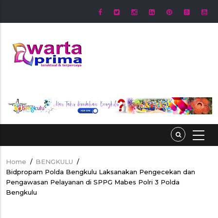
Skip
to
main
content
Home
/
BENGKULU
/
Breadcrumb
Bidpropam Polda Bengkulu Laksanakan Pengecekan dan
Pengawasan Pelayanan di SPPG Mabes Polri 3 Polda
Bengkulu