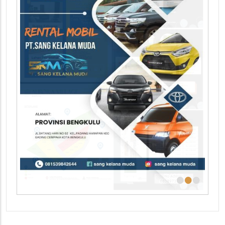
•
•
•