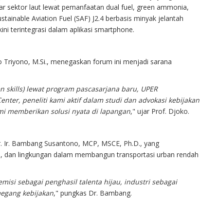
r sektor laut lewat pemanfaatan dual fuel, green ammonia,
stainable Aviation Fuel (SAF) J2.4 berbasis minyak jelantah
ini terintegrasi dalam aplikasi smartphone.
ko Triyono, M.Si., menegaskan forum ini menjadi sarana
 skills) lewat program pascasarjana baru, UPER
Center, peneliti kami aktif dalam studi dan advokasi kebijakan
emi memberikan solusi nyata di lapangan
," ujar Prof. Djoko.
Dr. Ir. Bambang Susantono, MCP, MSCE, Ph.D., yang
, dan lingkungan dalam membangun transportasi urban rendah
misi sebagai penghasil talenta hijau, industri sebagai
egang kebijakan
," pungkas Dr. Bambang.