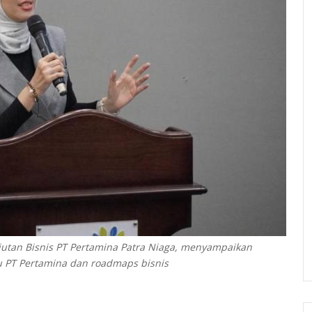
jutan Bisnis PT Pertamina Patra Niaga, menyampaikan
 PT Pertamina dan roadmaps bisnis