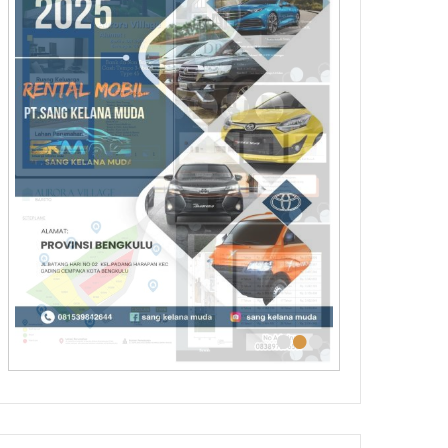
•
•
•