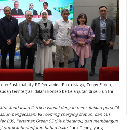
on, dan Sustainability PT Pertamina Patra Niaga, Tenny Elfrida,
dah terintegrasi dalam konsep berkelanjutan di seluruh lini
tur kendaraan listrik nasional dengan mencatatkan porsi 24
stasiun pengecasan, 98 roaming charging station, dan 101
olar B35, Pertamax Green 95 (5% bioetanol), dan membangun
gi untuk keberlanjutan bahan baku,"
urai Tenny, yang