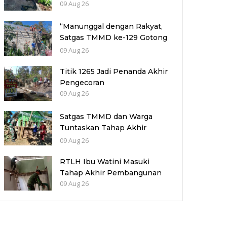
09 Aug 26
“Manunggal dengan Rakyat,
Satgas TMMD ke-129 Gotong
Royong Pasang Genting
09 Aug 26
Rumah Bu Sri”
Titik 1265 Jadi Penanda Akhir
Pengecoran
09 Aug 26
Satgas TMMD dan Warga
Tuntaskan Tahap Akhir
Rehab RTLH Bapak Tupar
09 Aug 26
RTLH Ibu Watini Masuki
Tahap Akhir Pembangunan
09 Aug 26