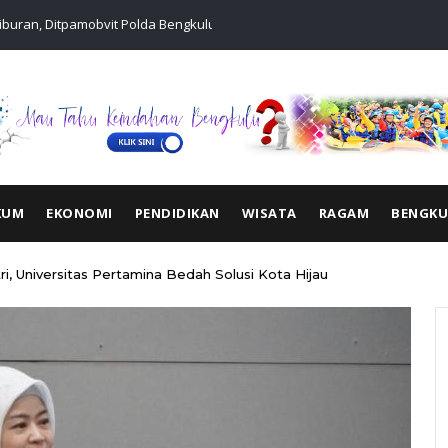
buran, Ditpamobvit Polda Bengkulu Subdit Wisata
KRYD Polda Be
ah Mall
KUM
EKONOMI
PENDIDIKAN
WISATA
RAGAM
BENGK
i, Universitas Pertamina Bedah Solusi Kota Hijau