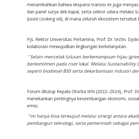
menambahkan bahwa ekspansi transisi ini juga menyasa
dan panel surya dek kapal, serta sektor udara melalui Su
(used cooking oil), di mana seluruh ekosistem tersebut k
Pjs. Rektor Universitas Pertamina, Prof. Dr. techn. Djo
kolaborasi mewujudkan lingkungan berkelanjutan.
"
Selain mencetak lulusan berkemampuan hijau (green
berkomitmen pada riset lokal. Melalui Sustainability 
seperti biodiesel B50 serta dekarbonisasi industri d
Forum ditutup Kepala Otorita IKN (2022–2024), Prof. 
menekankan pentingnya keseimbangan ekonomi, sosial
emisi.
"
Ini hanya bisa terwujud melalui sinergi antara akade
pembangun teknologi, serta pemerintah sebagai pem