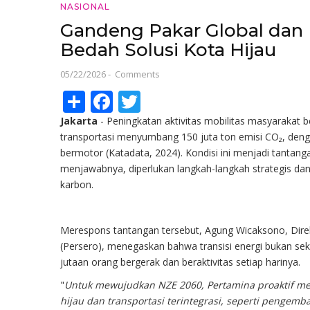
NASIONAL
Gandeng Pakar Global dan I
Bedah Solusi Kota Hijau
05/22/2026
-
Comments
Share
Facebook
Twitter
Jakarta
- Peningkatan aktivitas mobilitas masyarakat b
transportasi menyumbang 150 juta ton emisi CO₂, deng
bermotor (Katadata, 2024). Kondisi ini menjadi tanta
menjawabnya, diperlukan langkah-langkah strategis dan
karbon.
Merespons tantangan tersebut, Agung Wicaksono, Direk
(Persero), menegaskan bahwa transisi energi bukan se
jutaan orang bergerak dan beraktivitas setiap harinya.
"
Untuk mewujudkan NZE 2060, Pertamina proaktif mem
hijau dan transportasi terintegrasi, seperti pengemba