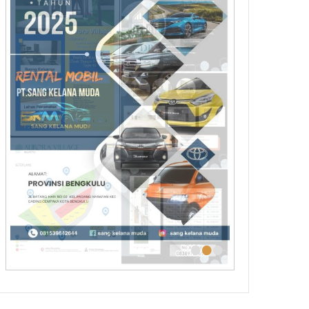
•
•
•