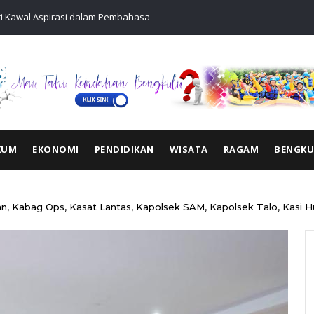
ri Kawal Aspirasi dalam Pembahasan RUU Ketenagakerjaan
Kapolri Duk
Buruh
KUM
EKONOMI
PENDIDIKAN
WISATA
RAGAM
BENGK
an, Kabag Ops, Kasat Lantas, Kapolsek SAM, Kapolsek Talo, Kasi 