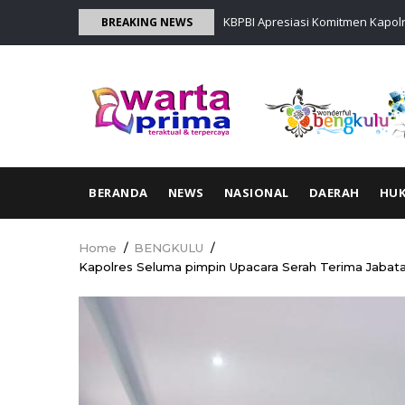
Skip
ngan Edukasi Kesehatan, Wujud
KBPBI Apresiasi Komitmen Kapol
BREAKING NEWS
to
nggota
main
content
MAIN
BERANDA
NEWS
NASIONAL
DAERAH
HU
NAVIGATION
Home
/
BENGKULU
/
Breadcrumb
Kapolres Seluma pimpin Upacara Serah Terima Jabat