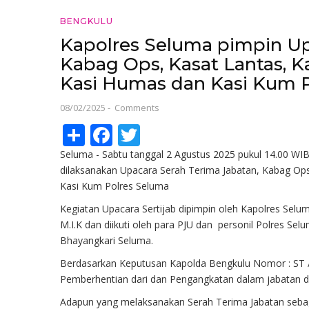
BENGKULU
Kapolres Seluma pimpin Up
Kabag Ops, Kasat Lantas, K
Kasi Humas dan Kasi Kum 
08/02/2025
-
Comments
Share
Facebook
Twitter
Seluma - Sabtu tanggal 2 Agustus 2025 pukul 14.00 WI
dilaksanakan Upacara Serah Terima Jabatan, Kabag Op
Kasi Kum Polres Seluma
Kegiatan Upacara Sertijab dipimpin oleh Kapolres Selu
M.I.K dan diikuti oleh para PJU dan personil Polres S
Bhayangkari Seluma.
Berdasarkan Keputusan Kapolda Bengkulu Nomor : ST / 1
Pemberhentian dari dan Pengangkatan dalam jabatan d
Adapun yang melaksanakan Serah Terima Jabatan sebaga