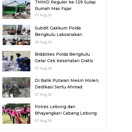
TMMD Reguler ke-129 Sulap
Rumah Mas Fajar
07 Aug 26
Subdit Gakkum Polda
Bengkulu Laksanakan
Pemeriksaan Jumlah Laka
09 Aug 24
Lantas di Polres Benteng
Biddokes Polda Bengkulu
Gelar Cek Kesehatan Gratis
untuk Purnawirawan Polri,
07 Aug 26
Wujud Kepedulian dan
Pengabdian Berkelanjutan
Di Balik Putaran Mesin Molen,
Dedikasi Sertu Ahmad
Wujudkan Jalan Berkualitas
07 Aug 26
Polres Lebong dan
Bhayangkari Cabang Lebong
Memeriahkan HUT RI Ke-81
07 Aug 26
Bersama Anak Panti Asuhan