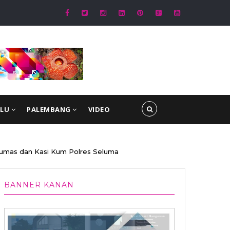
ung Dialog Penyusunan RUU Ketenagakerjaan, Siap Jadi Jembatan Aspirasi
ULU
PALEMBANG
VIDEO
Humas dan Kasi Kum Polres Seluma
BANNER KANAN