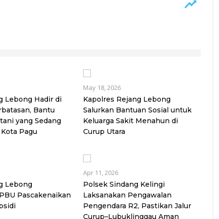
May 18, 2026
g Lebong Hadir di
Kapolres Rejang Lebong
rbatasan, Bantu
Salurkan Bantuan Sosial untuk
tani yang Sedang
Keluarga Sakit Menahun di
a Kota Pagu
Curup Utara
Apr 11, 2026
ng Lebong
Polsek Sindang Kelingi
SPBU Pascakenaikan
Laksanakan Pengawalan
sidi
Pengendara R2, Pastikan Jalur
Curup–Lubuklinggau Aman