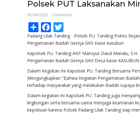
Polsek PUT Laksanakan Min
05/04/2025
-
Comments
Share
Facebook
Twitter
Padang Ulak Tanding - Polsek PU. Tanding Polres Rej
Pengamanan Ibadah Gereja GKII Kasie kasubun
Kapolsek PU. Tanding AKP Mansyur Daud Manalu, S.H. 
Pengamanan Ibadah Gereja GKII Desa kasie KASUBUN K
Dalam Kegiatan Ini Kapolsek PU. Tanding Bersama Per
Mengungkapkan “Bahwa Kegiatan Pengamanan Ibadah 
terhadap masyarakat yang melakukan ibadah supaya bi
Dalam kegiatan ini Kapolsek PU. Tanding juga menyam
lingkungan serta bersama-sama menjaga keamanan ling
kepolisian karena Polsek Padang Ulak Tanding siap m