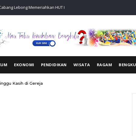
 Cabang Lebong Memeriahkan HUT RI Ke-81 Bersama Anak
Kualitas Ma
ong
KUM
EKONOMI
PENDIDIKAN
WISATA
RAGAM
BENGK
nggu Kasih di Gereja