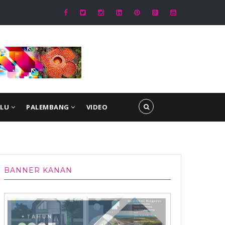
terial dan Gotong Royong Satgas TMMD Wujudkan Jalan Cor Kokoh
ULU
PALEMBANG
VIDEO
BANNER KANAN