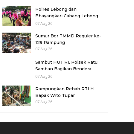
Lantas di Polres Benteng
Polres Lebong dan
Bhayangkari Cabang Lebong
Memeriahkan HUT RI Ke-81
07 Aug 26
Bersama Anak Panti Asuhan
Di Kabupaten Lebong
Sumur Bor TMMD Reguler ke-
129 Rampung
07 Aug 26
Sambut HUT RI, Polsek Ratu
Samban Bagikan Bendera
Merah Putih kepada Warga
07 Aug 26
Rampungkan Rehab RTLH
Bapak Wito Tupar
07 Aug 26