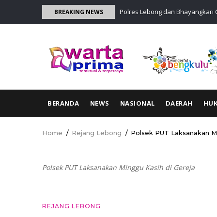
Skip
mat Berkah, Bagikan Bingkisan
Polres Lebong dan Bhayangkari
BREAKING NEWS
to
Panti Asuhan Di Kabupaten Leb
main
content
MAIN
BERANDA
NEWS
NASIONAL
DAERAH
HU
NAVIGATION
Home
/
Rejang Lebong
/
Polsek PUT Laksanakan Mi
Breadcrumb
Polsek PUT Laksanakan Minggu Kasih di Gereja
REJANG LEBONG