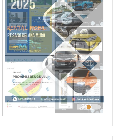
•
•
•