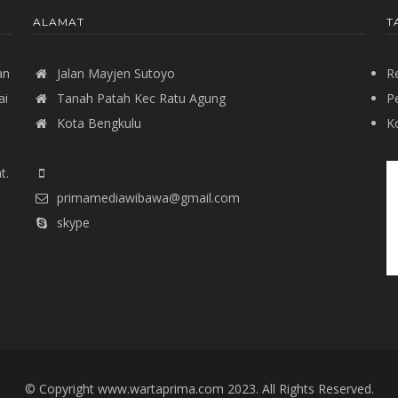
ALAMAT
T
an
Jalan Mayjen Sutoyo
R
ai
Tanah Patah Kec Ratu Agung
P
Kota Bengkulu
Ko
t.
primamediawibawa@gmail.com
skype
© Copyright www.wartaprima.com 2023. All Rights Reserved.