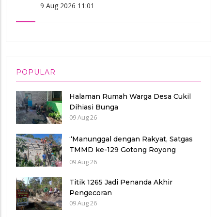
9 Aug 2026 11:01
POPULAR
Halaman Rumah Warga Desa Cukil
Dihiasi Bunga
09 Aug 26
“Manunggal dengan Rakyat, Satgas
TMMD ke-129 Gotong Royong
Pasang Genting Rumah Bu Sri”
09 Aug 26
Titik 1265 Jadi Penanda Akhir
Pengecoran
09 Aug 26