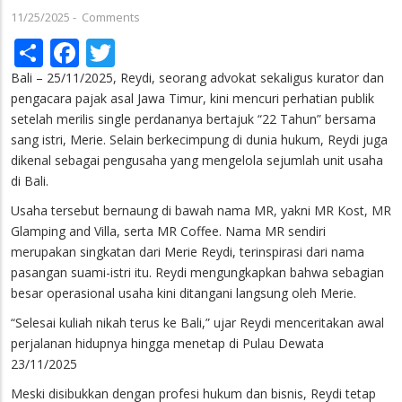
11/25/2025
-
Comments
Share
Facebook
Twitter
Bali – 25/11/2025, Reydi, seorang advokat sekaligus kurator dan
pengacara pajak asal Jawa Timur, kini mencuri perhatian publik
setelah merilis single perdananya bertajuk “22 Tahun” bersama
sang istri, Merie. Selain berkecimpung di dunia hukum, Reydi juga
dikenal sebagai pengusaha yang mengelola sejumlah unit usaha
di Bali.
Usaha tersebut bernaung di bawah nama MR, yakni MR Kost, MR
Glamping and Villa, serta MR Coffee. Nama MR sendiri
merupakan singkatan dari Merie Reydi, terinspirasi dari nama
pasangan suami-istri itu. Reydi mengungkapkan bahwa sebagian
besar operasional usaha kini ditangani langsung oleh Merie.
“Selesai kuliah nikah terus ke Bali,” ujar Reydi menceritakan awal
perjalanan hidupnya hingga menetap di Pulau Dewata
23/11/2025
Meski disibukkan dengan profesi hukum dan bisnis, Reydi tetap