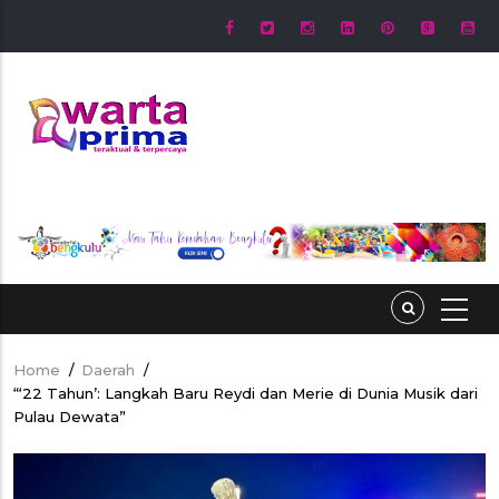
Skip
to
main
content
Home
/
Daerah
/
Breadcrumb
“‘22 Tahun’: Langkah Baru Reydi dan Merie di Dunia Musik dari
Pulau Dewata”