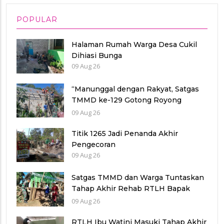
POPULAR
Halaman Rumah Warga Desa Cukil
Dihiasi Bunga
09 Aug 26
“Manunggal dengan Rakyat, Satgas
TMMD ke-129 Gotong Royong
Pasang Genting Rumah Bu Sri”
09 Aug 26
Titik 1265 Jadi Penanda Akhir
Pengecoran
09 Aug 26
Satgas TMMD dan Warga Tuntaskan
Tahap Akhir Rehab RTLH Bapak
Tupar
09 Aug 26
RTLH Ibu Watini Masuki Tahap Akhir