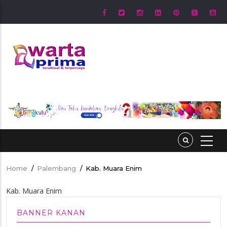
Skip
to
main
content
Home
/
Palembang
/
Kab. Muara Enim
Breadcrumb
Kab. Muara Enim
BANNER KANAN