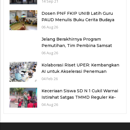
2022
14 Sep 21
Dosen PNF FKIP UNIB Latih Guru
PAUD Menulis Buku Cerita Budaya
Bengkulu Berbantuan Gemini AI
06 Aug 26
Storybook
Jelang Berakhirnya Program
Pemutihan, Tim Pembina Samsat
Rejang Lebong Intensifkan
06 Aug 26
Sosialisasi Patuh Pajak
Kolaborasi Riset UPER: Kembangkan
AI untuk Akselerasi Penemuan
Kandidat Obat Kanker dan Autoimun
04 Feb 26
Keceriaan Siswa SD N 1 Cukil Warnai
Istirahat Satgas TMMD Reguler Ke-
129
04 Aug 26