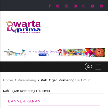
Skip
to
main
content
Home
/
Palembang
/
Kab. Ogan Komering UluTimur
Breadcrumb
Kab. Ogan Komering UluTimur
BANNER KANAN