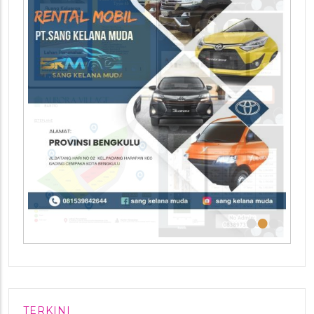
•
•
•
TERKINI