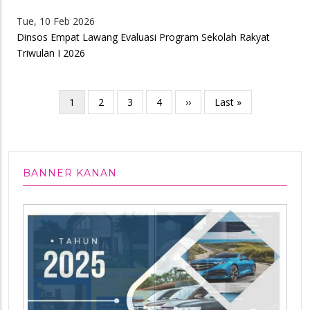
Tue, 10 Feb 2026
Dinsos Empat Lawang Evaluasi Program Sekolah Rakyat
Triwulan I 2026
Pagination
Current
1
Page
2
Page
3
Page
4
Next
››
Last
Last »
page
page
page
BANNER KANAN