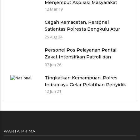
Menjemput Aspirasi Masyarakat
12 Mar 19
Cegah Kemacetan, Personel
Satlantas Polresta Bengkulu Atur
Lalin Pada Kegiatan Bersih-Bersih
25 Aug 24
Pantai
Personel Pos Pelayanan Pantai
Zakat Intensifkan Patroli dan
Himbauan Kamtibmas kepada
07 Jun 26
Pengunjung
Tingkatkan Kemampuan, Polres
Indramayu Gelar Pelatihan Penyidik
12 Jun 21
WARTA PRIMA