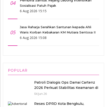
Pembina Samsat Rejang Lebong Intensifkan
04
Sosialisasi Patuh Pajak
6 Aug 2026 15:15
Jasa Raharja Serahkan Santunan kepada Ahli
05
Waris Korban Kebakaran KM Mutiara Sentosa II
6 Aug 2026 15:08
POPULAR
Patroli Dialogis Ops Damai Cartenz
2026 Perkuat Stabilitas Keamanan di
Distrik Sinak
04 Jun 26
Reses DPRD Kota Bengkulu,