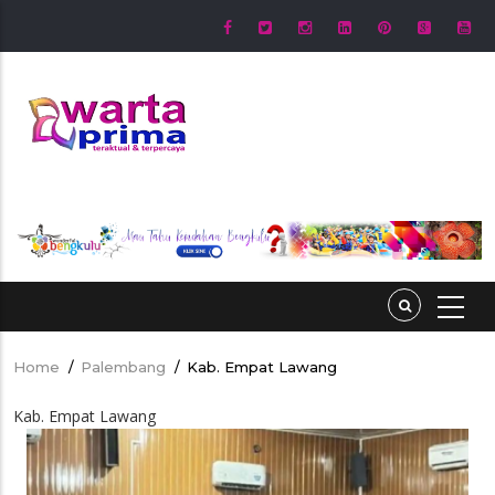
Skip
to
main
content
Home
/
Palembang
/
Kab. Empat Lawang
Breadcrumb
Kab. Empat Lawang