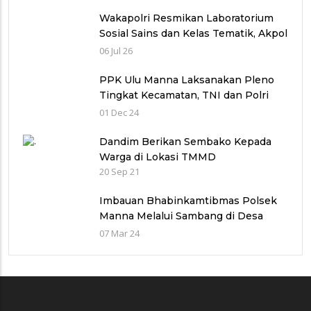
Tarawih, dan Sahur
Wakapolri Resmikan Laboratorium
Sosial Sains dan Kelas Tematik, Akpol
Perkuat Scientific Policing
06 Jul 26
PPK Ulu Manna Laksanakan Pleno
Tingkat Kecamatan, TNI dan Polri
Bersinergi dalam Pengamanan
01 Dec 24
Dandim Berikan Sembako Kepada
Warga di Lokasi TMMD
20 Sep 21
Imbauan Bhabinkamtibmas Polsek
Manna Melalui Sambang di Desa
Terulung
07 Mar 24