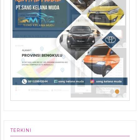
•
•
•
TERKINI