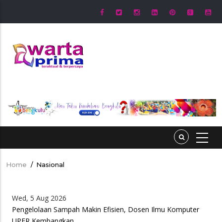
Skip
to
main
content
Home
/
Nasional
Breadcrumb
Wed, 5 Aug 2026
Pengelolaan Sampah Makin Efisien, Dosen Ilmu Komputer
UPER Kembangkan…