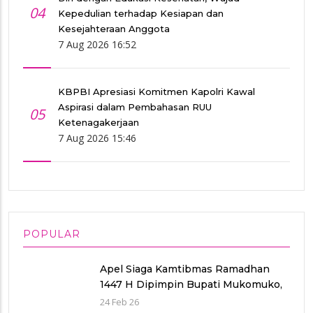
04
Kepedulian terhadap Kesiapan dan
Kesejahteraan Anggota
7 Aug 2026 16:52
KBPBI Apresiasi Komitmen Kapolri Kawal
Aspirasi dalam Pembahasan RUU
05
Ketenagakerjaan
7 Aug 2026 15:46
POPULAR
Apel Siaga Kamtibmas Ramadhan
1447 H Dipimpin Bupati Mukomuko,
Fokus Amankan Ibadah Puasa,
24 Feb 26