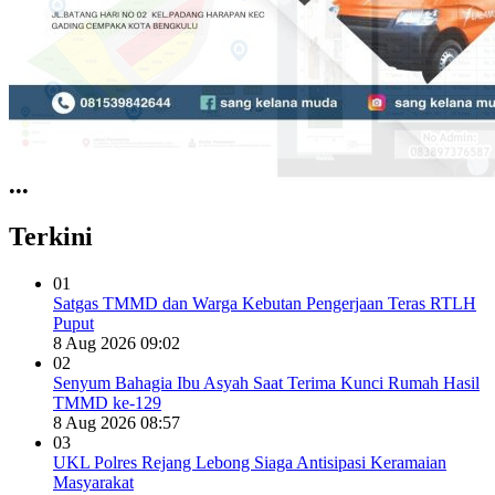
•
•
•
Terkini
01
Satgas TMMD dan Warga Kebutan Pengerjaan Teras RTLH
Puput
8 Aug 2026 09:02
02
Senyum Bahagia Ibu Asyah Saat Terima Kunci Rumah Hasil
TMMD ke-129
8 Aug 2026 08:57
03
UKL Polres Rejang Lebong Siaga Antisipasi Keramaian
Masyarakat