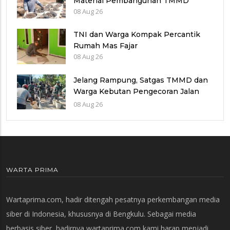
Material Pembangunan TMMD
08 Aug 26
TNI dan Warga Kompak Percantik
Rumah Mas Fajar
08 Aug 26
Jelang Rampung, Satgas TMMD dan
Warga Kebutan Pengecoran Jalan
Desa Cukil
08 Aug 26
WARTA PRIMA
Wartaprima.com, hadir ditengah pesatnya perkembangan media
siber di Indonesia, khususnya di Bengkulu. Sebagai media
berbasis siber, hadirnya wartaprima.com kami harap menjadi