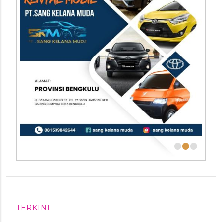
•
•
•
TERKINI