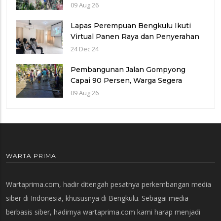
Pasang Genting Rumah Bu Sri”
09 Aug 26
Lapas Perempuan Bengkulu Ikuti
Virtual Panen Raya dan Penyerahan
Bansos Serentak
24 Dec 24
Pembangunan Jalan Gompyong
Capai 90 Persen, Warga Segera
Nikmati Akses Lebih Nyaman
09 Aug 26
WARTA PRIMA
Wartaprima.com, hadir ditengah pesatnya perkembangan media
siber di Indonesia, khususnya di Bengkulu. Sebagai media
berbasis siber, hadirnya wartaprima.com kami harap menjadi