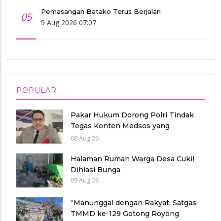
Pemasangan Batako Terus Berjalan
05
9 Aug 2026 07:07
POPULAR
Pakar Hukum Dorong Polri Tindak
Tegas Konten Medsos yang
Mengandung Provokasi
08 Aug 26
Halaman Rumah Warga Desa Cukil
Dihiasi Bunga
09 Aug 26
“Manunggal dengan Rakyat, Satgas
TMMD ke-129 Gotong Royong