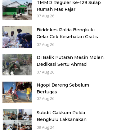
TMMD Reguler ke-129 Sulap
Rumah Mas Fajar
07 Aug 26
Biddokes Polda Bengkulu
Gelar Cek Kesehatan Gratis
untuk Purnawirawan Polri,
07 Aug 26
Wujud Kepedulian dan
Pengabdian Berkelanjutan
Di Balik Putaran Mesin Molen,
Dedikasi Sertu Ahmad
Wujudkan Jalan Berkualitas
07 Aug 26
Ngopi Bareng Sebelum
Bertugas
07 Aug 26
Subdit Gakkum Polda
Bengkulu Laksanakan
Pemeriksaan Jumlah Laka
09 Aug 24
Lantas di Polres Benteng