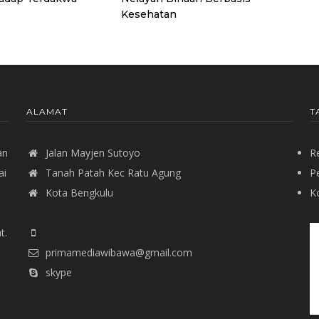
Kesehatan
ALAMAT
T
an
Jalan Mayjen Sutoyo
R
ai
Tanah Patah Kec Ratu Agung
P
Kota Bengkulu
Ko
t.
primamediawibawa@gmail.com
skype