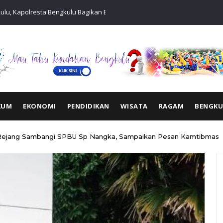
lu, Kapolresta Bengkulu Bagikan Bendera Merah Putih di
Polisi RW D
Waspada Cu
KUM
EKONOMI
PENDIDIKAN
WISATA
RAGAM
BENGK
Rejang Sambangi SPBU Sp Nangka, Sampaikan Pesan Kamtibmas