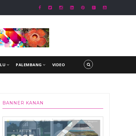
itpolairud Polda Bengkulu Dialogis dengan Warga Teluk Sepang, Himbau
aca Buruk
ULU
PALEMBANG
VIDEO
BANNER KANAN