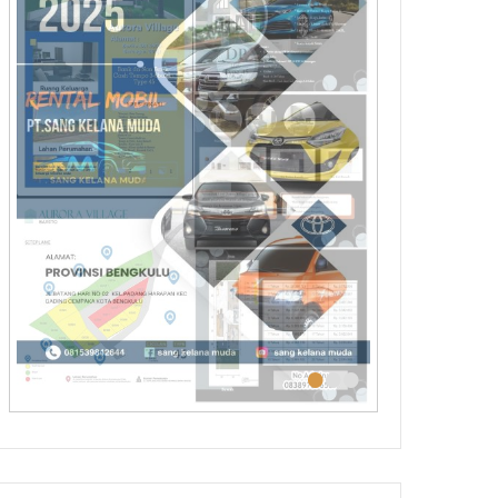
•
•
•