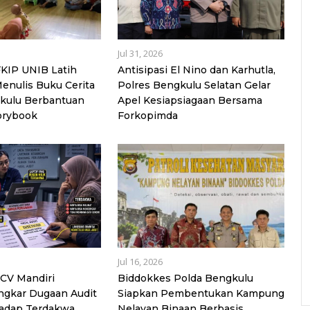
Jul 31, 2026
KIP UNIB Latih
Antisipasi El Nino dan Karhutla,
enulis Buku Cerita
Polres Bengkulu Selatan Gelar
kulu Berbantuan
Apel Kesiapsiagaan Bersama
orybook
Forkopimda
Jul 16, 2026
CV Mandiri
Biddokkes Polda Bengkulu
ngkar Dugaan Audit
Siapkan Pembentukan Kampung
hadap Terdakwa
Nelayan Binaan Berbasis