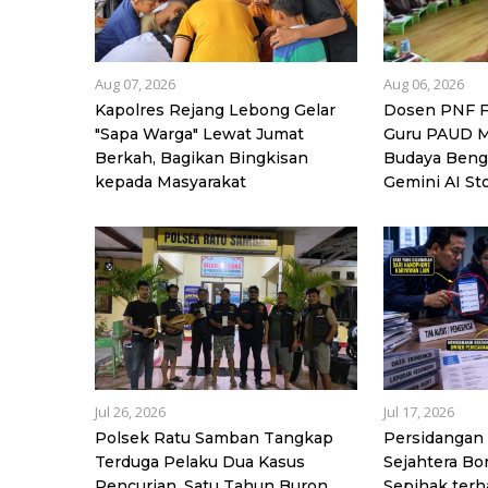
Aug 07, 2026
Aug 06, 2026
Kapolres Rejang Lebong Gelar
Dosen PNF F
"Sapa Warga" Lewat Jumat
Guru PAUD M
Berkah, Bagikan Bingkisan
Budaya Beng
kepada Masyarakat
Gemini AI St
Jul 26, 2026
Jul 17, 2026
Polsek Ratu Samban Tangkap
Persidangan 
Terduga Pelaku Dua Kasus
Sejahtera Bo
Pencurian, Satu Tahun Buron
Sepihak ter