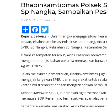
Bhabinkamtibmas Polsek 
Sp Nangka, Sampaikan Pe
08/31/2025
-
Comments
Share
Facebook
Twitter
Rejang Lebong
– Dalam rangka menjaga situasi keama
binaan, Bhabinkamtibmas Polsek Selupu Rejang, Aiptu
SPBU Sp Nangka, Kelurahan Sp Nangka, Kecamatan Selu
Dalam kesempatan tersebut, Aiptu Kasiyono menyamb
mengantri mengisi bahan bakar. Ia memastikan bahwa s
Agustus 2025.
Selain melakukan pemantauan, Bhabinkamtibmas juga
mengajak karyawan SPBU dan masyarakat untuk selalu b
kantor Polisi terdekat dengan mengedepankan peran B
Kepada karyawan SPBU, ia berpesan agar memberikan p
mematuhi SOP Pertamina, termasuk kesiapan alat pema
Sementara kepada masyarakat, Aiptu Kasiyono menginga