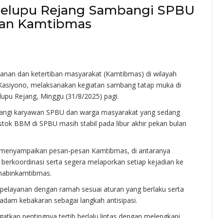
Selupu Rejang Sambangi SPBU
san Kamtibmas
nan dan ketertiban masyarakat (Kamtibmas) di wilayah
 Kasiyono, melaksanakan kegiatan sambang tatap muka di
pu Rejang, Minggu (31/8/2025) pagi.
angi karyawan SPBU dan warga masyarakat yang sedang
tok BBM di SPBU masih stabil pada libur akhir pekan bulan
 menyampaikan pesan-pesan Kamtibmas, di antaranya
erkoordinasi serta segera melaporkan setiap kejadian ke
habinkamtibmas.
elayanan dengan ramah sesuai aturan yang berlaku serta
dam kebakaran sebagai langkah antisipasi.
tkan pentingnya tertib berlalu lintas dengan melengkapi