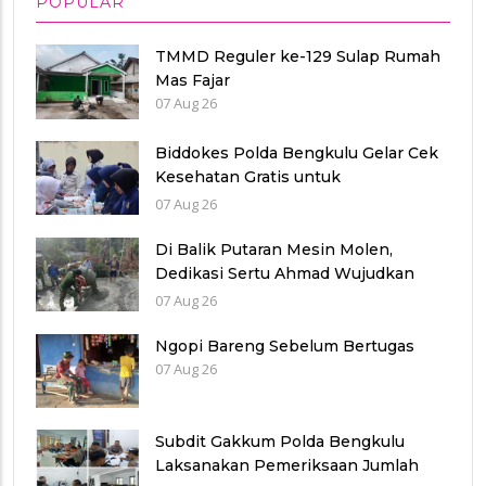
POPULAR
TMMD Reguler ke-129 Sulap Rumah
Mas Fajar
07 Aug 26
Biddokes Polda Bengkulu Gelar Cek
Kesehatan Gratis untuk
Purnawirawan Polri, Wujud
07 Aug 26
Kepedulian dan Pengabdian
Berkelanjutan
Di Balik Putaran Mesin Molen,
Dedikasi Sertu Ahmad Wujudkan
Jalan Berkualitas
07 Aug 26
Ngopi Bareng Sebelum Bertugas
07 Aug 26
Subdit Gakkum Polda Bengkulu
Laksanakan Pemeriksaan Jumlah