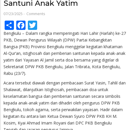
Santuni Anak Yatim
07/23/2025
-
Comments
Share
Facebook
Twitter
Bengkulu – Dalam rangka memperingati Hari Lahir (Harlah) ke-27
PKB, Dewan Pengurus Wilayah (DPW) Partai Kebangkitan
Bangsa (PKB) Provinsi Bengkulu menggelar kegiatan khataman
Al-Qur’an, istighosah dan pemberian santunan kepada anak-anak
yatim dari Yayasan Al Jamil serta doa bersama yang digelar di
Sekretariat DPW PKB Bengkulu, Jalan Tribrata, Kota Bengkulu,
Rabu (23/7).
Acara tersebut diawali dengan pembacaan Surat Yasin, Tahlil dan
Shalawat, dilanjutkan Istighosah, pembacaan doa untuk
keselamatan bangsa dan pemberian santunan secara simbolis
kepada anak-anak yatim dan dihadiri oleh pengurus DPW PKB
Bengkulu, tokoh agama, serta perwakilan yayasan. Hadir dalam
kegiatan itu antara lain Ketua Dewan Syuro DPW PKB KH M.
Kosim, Kyai Ahmad Imam Royani dari DPC PKB Bengkulu
Tengah dan jajaran pengurus lainnya.