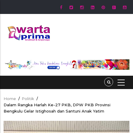
Skip
to
main
content
Home
/
Politik
/
Breadcrumb
Dalam Rangka Harlah Ke-27 PKB, DPW PKB Provinsi
Bengkulu Gelar Istighosah dan Santuni Anak Yatim