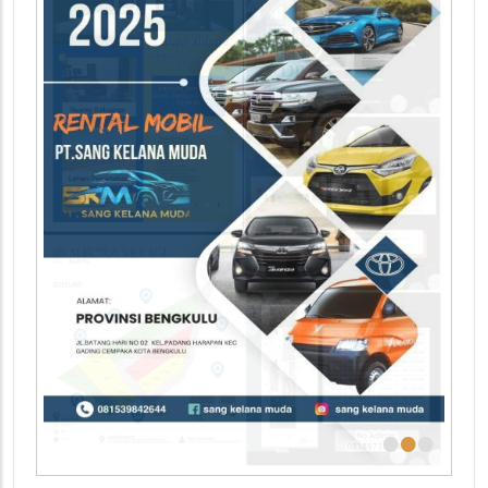
•
•
•