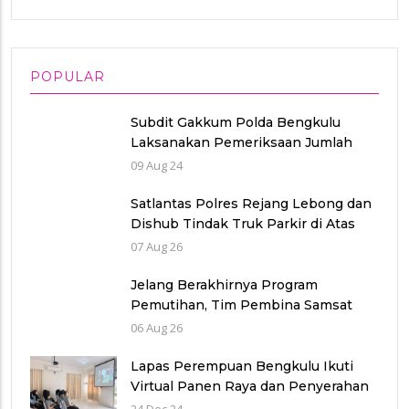
POPULAR
Subdit Gakkum Polda Bengkulu
Laksanakan Pemeriksaan Jumlah
Laka Lantas di Polres Benteng
09 Aug 24
Satlantas Polres Rejang Lebong dan
Dishub Tindak Truk Parkir di Atas
Jembatan, Respons Keluhan Warga
07 Aug 26
Jelang Berakhirnya Program
Pemutihan, Tim Pembina Samsat
Rejang Lebong Intensifkan
06 Aug 26
Sosialisasi Patuh Pajak
Lapas Perempuan Bengkulu Ikuti
Virtual Panen Raya dan Penyerahan
Bansos Serentak