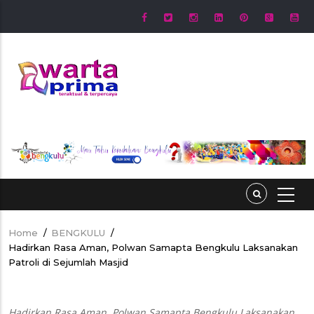
Skip
to
main
content
Home
/
BENGKULU
/
Breadcrumb
Hadirkan Rasa Aman, Polwan Samapta Bengkulu Laksanakan
Patroli di Sejumlah Masjid
Hadirkan Rasa Aman, Polwan Samapta Bengkulu Laksanakan