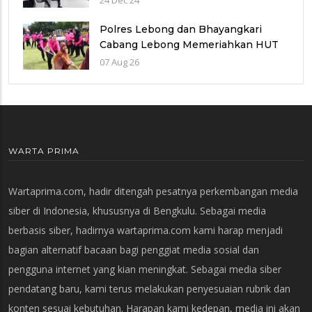
24 Dec 24
Polres Lebong dan Bhayangkari
Cabang Lebong Memeriahkan HUT
RI Ke-81 Bersama Anak Panti Asuhan
07 Aug 26
Di Kabupaten Lebong
WARTA PRIMA
Wartaprima.com, hadir ditengah pesatnya perkembangan media
siber di Indonesia, khususnya di Bengkulu. Sebagai media
berbasis siber, hadirnya wartaprima.com kami harap menjadi
bagian alternatif bacaan bagi penggiat media sosial dan
pengguna internet yang kian meningkat. Sebagai media siber
pendatang baru, kami terus melakukan penyesuaian rubrik dan
konten sesuai kebutuhan. Harapan kami kedepan, media ini akan