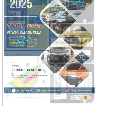
•
•
•