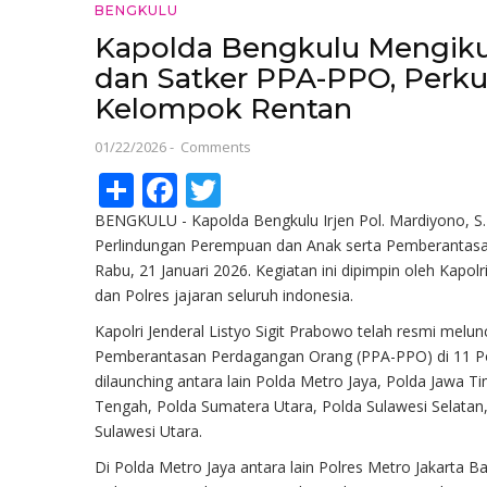
BENGKULU
Kapolda Bengkulu Mengiku
dan Satker PPA-PPO, Perku
Kelompok Rentan
01/22/2026
-
Comments
Share
Facebook
Twitter
BENGKULU - Kapolda Bengkulu Irjen Pol. Mardiyono, S.I.
Perlindungan Perempuan dan Anak serta Pemberantasa
Rabu, 21 Januari 2026. Kegiatan ini dipimpin oleh Kapolr
dan Polres jajaran seluruh indonesia.
Kapolri Jenderal Listyo Sigit Prabowo telah resmi mel
Pemberantasan Perdagangan Orang (PPA-PPO) di 11 Pold
dilaunching antara lain Polda Metro Jaya, Polda Jawa T
Tengah, Polda Sumatera Utara, Polda Sulawesi Selatan
Sulawesi Utara.
Di Polda Metro Jaya antara lain Polres Metro Jakarta Ba