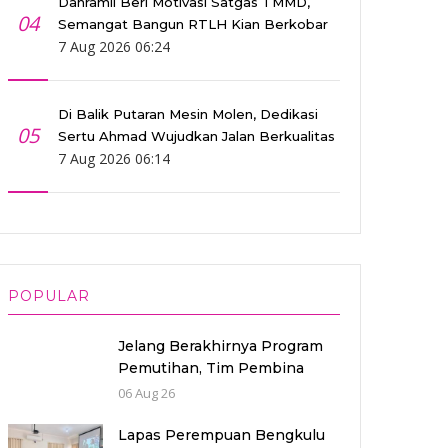
Danramil Beri Motivasi Satgas TMMD,
04
Semangat Bangun RTLH Kian Berkobar
7 Aug 2026 06:24
Di Balik Putaran Mesin Molen, Dedikasi
05
Sertu Ahmad Wujudkan Jalan Berkualitas
7 Aug 2026 06:14
POPULAR
Jelang Berakhirnya Program
Pemutihan, Tim Pembina
Samsat Rejang Lebong
06 Aug 26
Intensifkan Sosialisasi Patuh
Pajak
Lapas Perempuan Bengkulu