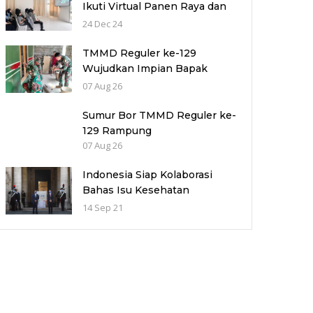
Ikuti Virtual Panen Raya dan
Penyerahan Bansos Serentak
24 Dec 24
TMMD Reguler ke-129
Wujudkan Impian Bapak
Sunarji
07 Aug 26
Sumur Bor TMMD Reguler ke-
129 Rampung
07 Aug 26
Indonesia Siap Kolaborasi
Bahas Isu Kesehatan
Presidensi G20 pada 2022
14 Sep 21