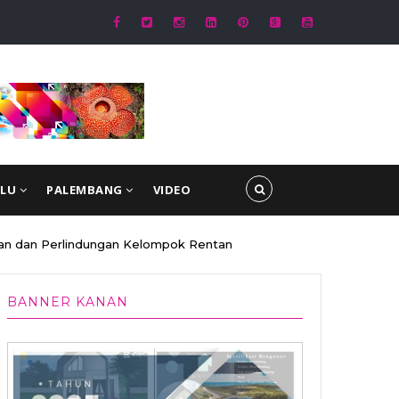
g Sebelum Bertugas
ULU
PALEMBANG
VIDEO
nan dan Perlindungan Kelompok Rentan
BANNER KANAN