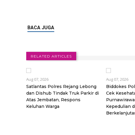
RELATED ARTICLES
Aug 07, 2026
Aug 07, 2026
Satlantas Polres Rejang Lebong
Biddokes Pol
dan Dishub Tindak Truk Parkir di
Cek Kesehata
Atas Jembatan, Respons
Purnawirawan
Keluhan Warga
Kepedulian 
Berkelanjuta