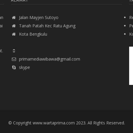
ALAMAT
T
an
Jalan Mayjen Sutoyo
R
ai
Tanah Patah Kec Ratu Agung
P
Kota Bengkulu
Ko
t.
primamediawibawa@gmail.com
skype
© Copyright www.wartaprima.com 2023. All Rights Reserved.