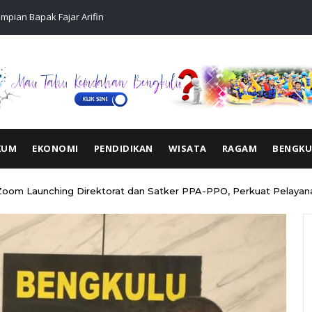
pian Bapak Fajar Arifin
Ngopi Baren
KUM
EKONOMI
PENDIDIKAN
WISATA
RAGAM
BENGK
Zoom Launching Direktorat dan Satker PPA-PPO, Perkuat Pelaya