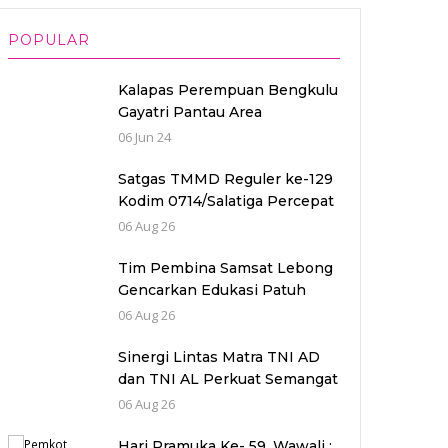
POPULAR
Kalapas Perempuan Bengkulu
Gayatri Pantau Area
Penjagaan Pintu Utama
06 Jun 24
Satgas TMMD Reguler ke-129
Kodim 0714/Salatiga Percepat
Pengecoran Jalan di Desa
06 Aug 26
Cukil
Tim Pembina Samsat Lebong
Gencarkan Edukasi Patuh
Pajak, 26 Kendaraan Langsung
06 Aug 26
Bayar di Lokasi
Sinergi Lintas Matra TNI AD
dan TNI AL Perkuat Semangat
TMMD Reguler Ke-129 Kodim
06 Aug 26
0714/Salatiga
Hari Pramuka Ke- 59, Wawali :