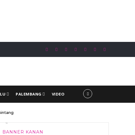
tas Matra TNI AD dan TNI AL Perkuat Semangat TMMD Reguler Ke-129 Kodim
a
ULU
PALEMBANG
VIDEO
•
intang
•
BANNER KANAN