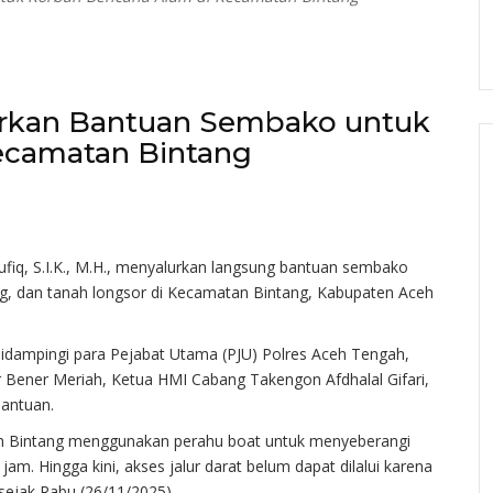
urkan Bantuan Sembako untuk
ecamatan Bintang
q, S.I.K., M.H., menyalurkan langsung bantuan sembako
g, dan tanah longsor di Kecamatan Bintang, Kabupaten Aceh
didampingi para Pejabat Utama (PJU) Polres Aceh Tengah,
Bener Meriah, Ketua HMI Cabang Takengon Afdhalal Gifari,
bantuan.
 Bintang menggunakan perahu boat untuk menyeberangi
m. Hingga kini, akses jalur darat belum dapat dilalui karena
 sejak Rabu (26/11/2025).