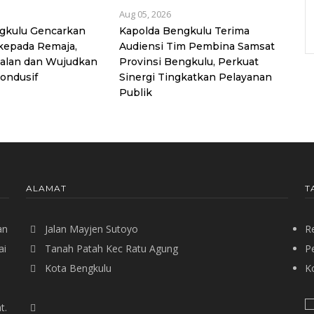
Aug 05, 2026
ngkulu Gencarkan
Kapolda Bengkulu Terima
kepada Remaja,
Audiensi Tim Pembina Samsat
alan dan Wujudkan
Provinsi Bengkulu, Perkuat
ondusif
Sinergi Tingkatkan Pelayanan
Publik
ALAMAT
T
an
Jalan Mayjen Sutoyo
R
ai
Tanah Patah Kec Ratu Agung
P
Kota Bengkulu
Ko
t.