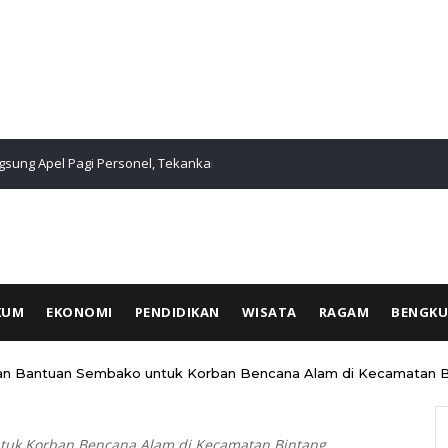
sung Apel Pagi Personel, Tekankan Disiplin dan
Sinergi Lin
0714/Salatig
KUM
EKONOMI
PENDIDIKAN
WISATA
RAGAM
BENGK
kan Bantuan Sembako untuk Korban Bencana Alam di Kecamatan B
tuk Korban Bencana Alam di Kecamatan Bintang