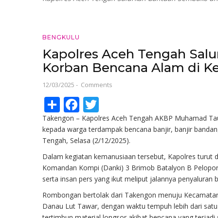
BENGKULU
Kapolres Aceh Tengah Sal
Korban Bencana Alam di K
12/03/2025
-
Comments
Share
Facebook
Twitter
Takengon – Kapolres Aceh Tengah AKBP Muhamad Taufi
kepada warga terdampak bencana banjir, banjir bandan
Tengah, Selasa (2/12/2025).
Dalam kegiatan kemanusiaan tersebut, Kapolres turut 
Komandan Kompi (Danki) 3 Brimob Batalyon B Pelopor 
serta insan pers yang ikut meliput jalannya penyaluran 
Rombongan bertolak dari Takengon menuju Kecamatan
Danau Lut Tawar, dengan waktu tempuh lebih dari satu ja
tertimbun material longsor akibat bencana yang terjadi