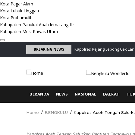
Kota Pagar Alam
Kota Lubuk Linggau
Kota Prabumulih
Kabupaten Panukal Abab lematang Ilir
Kabupaten Musi Rawas Utara
Skip
rsonel Melalui Pengawasan dan
Kapolres Rejang Lebong Cek Lang
BREAKING NEWS
to
Profesionalisme
main
content
MAIN
BERANDA
NEWS
NASIONAL
DAERAH
HU
NAVIGATION
Home
/
BENGKULU
/
Kapolres Aceh Tengah Salur
Breadcrumb
Kapolres Aceh Tengah Salurkan Bantuan Sembako un