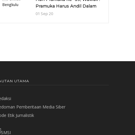
Pramuka Harus Andil Dalam
Pembentukan Karakter
01 Sep 20
Generasi Muda
AUTAN UTAMA
edaksi
edoman Pemberitaan Media Siber
de Etik Jurnalistik