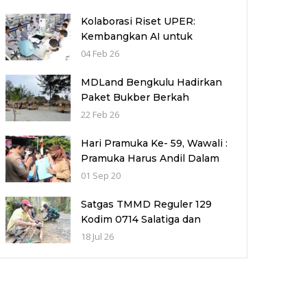
Kolaborasi Riset UPER:
Kembangkan AI untuk
Akselerasi Penemuan
04 Feb 26
Kandidat Obat Kanker dan
Autoimun
MDLand Bengkulu Hadirkan
Paket Bukber Berkah
Ramadhan, Nikmati Sajian
22 Feb 26
Lezat dengan Nuansa
Pemandangan Pantai
Hari Pramuka Ke- 59, Wawali :
Pramuka Harus Andil Dalam
Pembentukan Karakter
01 Sep 20
Generasi Muda
Satgas TMMD Reguler 129
Kodim 0714 Salatiga dan
Warga Perkuat Jalan Desa
18 Jul 26