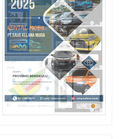
•
•
•