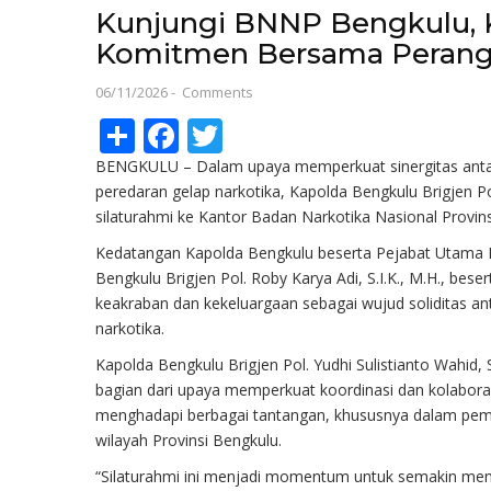
Kunjungi BNNP Bengkulu, 
Komitmen Bersama Perang
06/11/2026
-
Comments
Share
Facebook
Twitter
BENGKULU – Dalam upaya memperkuat sinergitas anta
peredaran gelap narkotika, Kapolda Bengkulu Brigjen Po
silaturahmi ke Kantor Badan Narkotika Nasional Provin
Kedatangan Kapolda Bengkulu beserta Pejabat Utama P
Bengkulu Brigjen Pol. Roby Karya Adi, S.I.K., M.H., be
keakraban dan kekeluargaan sebagai wujud soliditas a
narkotika.
Kapolda Bengkulu Brigjen Pol. Yudhi Sulistianto Wahid
bagian dari upaya memperkuat koordinasi dan kolabor
menghadapi berbagai tantangan, khususnya dalam pem
wilayah Provinsi Bengkulu.
“Silaturahmi ini menjadi momentum untuk semakin mem