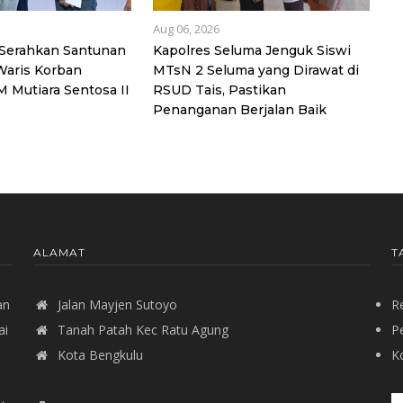
Aug 06, 2026
 Serahkan Santunan
Kapolres Seluma Jenguk Siswi
Waris Korban
MTsN 2 Seluma yang Dirawat di
 Mutiara Sentosa II
RSUD Tais, Pastikan
Penanganan Berjalan Baik
ALAMAT
T
an
Jalan Mayjen Sutoyo
R
ai
Tanah Patah Kec Ratu Agung
P
Kota Bengkulu
Ko