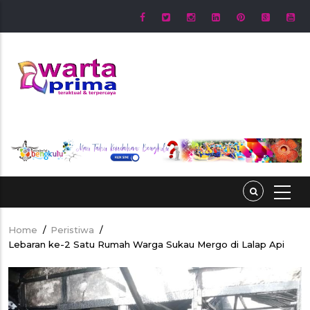
Skip
to
main
content
Home
/
Peristiwa
/
Breadcrumb
Lebaran ke-2 Satu Rumah Warga Sukau Mergo di Lalap Api