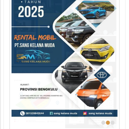
•
•
•