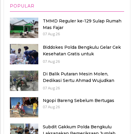
POPULAR
TMMD Reguler ke-129 Sulap Rumah
Mas Fajar
07 Aug 26
Biddokes Polda Bengkulu Gelar Cek
Kesehatan Gratis untuk
Purnawirawan Polri, Wujud
07 Aug 26
Kepedulian dan Pengabdian
Berkelanjutan
Di Balik Putaran Mesin Molen,
Dedikasi Sertu Ahmad Wujudkan
Jalan Berkualitas
07 Aug 26
Ngopi Bareng Sebelum Bertugas
07 Aug 26
Subdit Gakkum Polda Bengkulu
Laksanakan Pemeriksaan Jumlah