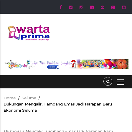
Skip
to
main
content
Home
/
Seluma
/
Breadcrumb
Dukungan Mengalir, Tambang Emas Jadi Harapan Baru
Ekonomi Seluma
Dukungan Mengalir, Tambang Emas Jadi Harapan Baru