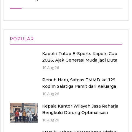
POPULAR
Kapolri Tutup E-Sports Kapolri Cup
2026, Ajak Generasi Muda jadi Duta
Kamtibmas dan Aktif Laporkan
10 Aug 26
Gangguan Ke 110
Penuh Haru, Satgas TMMD ke-129
Kodim Salatiga Pamit dari Keluarga
Penerima RTLH di Tengaran
10 Aug 26
Kepala Kantor Wilayah Jasa Raharja
Bengkulu Dorong Optimalisasi
Pendapatan Saat Kunjungi Uptd
10 Aug 26
Samsat Rejang Lebong