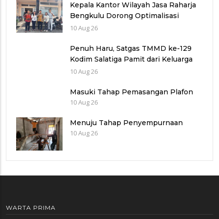
Kepala Kantor Wilayah Jasa Raharja
Bengkulu Dorong Optimalisasi
Pendapatan Saat Kunjungi Uptd
10 Aug 26
Samsat Rejang Lebong
Penuh Haru, Satgas TMMD ke-129
Kodim Salatiga Pamit dari Keluarga
Penerima RTLH di Tengaran
10 Aug 26
Masuki Tahap Pemasangan Plafon
10 Aug 26
Menuju Tahap Penyempurnaan
10 Aug 26
WARTA PRIMA