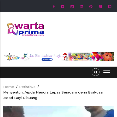
Skip
to
main
content
Home
/
Peristiwa
/
Breadcrumb
Menyentuh, Aipda Hendra Lepas Seragam demi Evakuasi
Jasad Bayi Dibuang