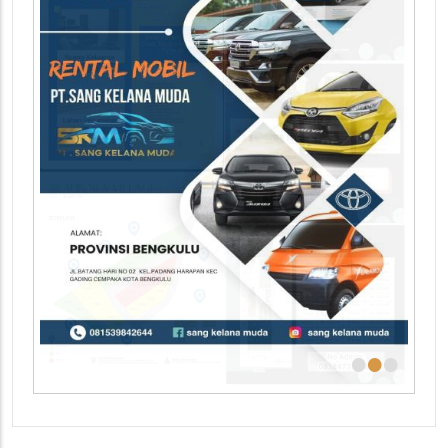
•
•
•