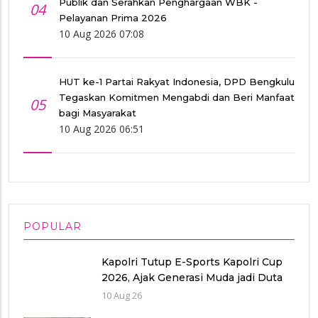
Publik dan Serahkan Penghargaan WBK -
04
Pelayanan Prima 2026
10 Aug 2026 07:08
HUT ke-1 Partai Rakyat Indonesia, DPD Bengkulu
Tegaskan Komitmen Mengabdi dan Beri Manfaat
05
bagi Masyarakat
10 Aug 2026 06:51
POPULAR
Kapolri Tutup E-Sports Kapolri Cup
2026, Ajak Generasi Muda jadi Duta
Kamtibmas dan Aktif Laporkan
10 Aug 26
Gangguan Ke 110