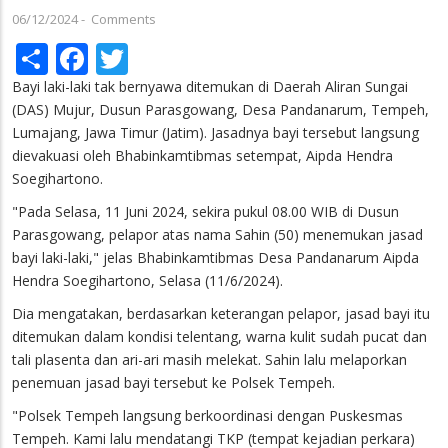
06/12/2024
-
Comments
Share
Facebook
Twitter
Bayi laki-laki tak bernyawa ditemukan di Daerah Aliran Sungai
(DAS) Mujur, Dusun Parasgowang, Desa Pandanarum, Tempeh,
Lumajang, Jawa Timur (Jatim). Jasadnya bayi tersebut langsung
dievakuasi oleh Bhabinkamtibmas setempat, Aipda Hendra
Soegihartono.
"Pada Selasa, 11 Juni 2024, sekira pukul 08.00 WIB di Dusun
Parasgowang, pelapor atas nama Sahin (50) menemukan jasad
bayi laki-laki," jelas Bhabinkamtibmas Desa Pandanarum Aipda
Hendra Soegihartono, Selasa (11/6/2024).
Dia mengatakan, berdasarkan keterangan pelapor, jasad bayi itu
ditemukan dalam kondisi telentang, warna kulit sudah pucat dan
tali plasenta dan ari-ari masih melekat. Sahin lalu melaporkan
penemuan jasad bayi tersebut ke Polsek Tempeh.
"Polsek Tempeh langsung berkoordinasi dengan Puskesmas
Tempeh. Kami lalu mendatangi TKP (tempat kejadian perkara)