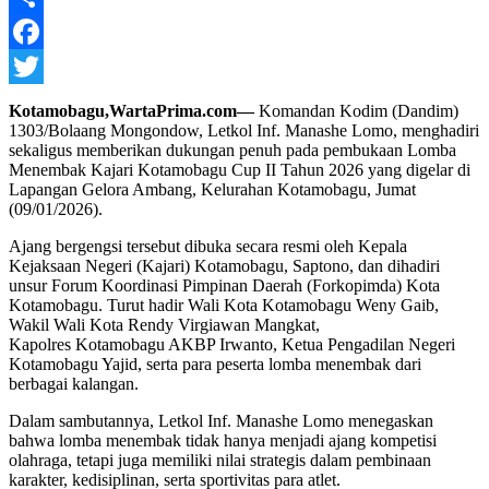
Share
Facebook
Twitter
Kotamobagu,WartaPrima.com—
Komandan Kodim (Dandim)
1303/Bolaang Mongondow, Letkol Inf. Manashe Lomo, menghadiri
sekaligus memberikan dukungan penuh pada pembukaan Lomba
Menembak Kajari Kotamobagu Cup II Tahun 2026 yang digelar di
Lapangan Gelora Ambang, Kelurahan Kotamobagu, Jumat
(09/01/2026).
Ajang bergengsi tersebut dibuka secara resmi oleh Kepala
Kejaksaan Negeri (Kajari) Kotamobagu, Saptono, dan dihadiri
unsur Forum Koordinasi Pimpinan Daerah (Forkopimda) Kota
Kotamobagu. Turut hadir Wali Kota Kotamobagu Weny Gaib,
Wakil Wali Kota Rendy Virgiawan Mangkat,
Kapolres Kotamobagu AKBP Irwanto, Ketua Pengadilan Negeri
Kotamobagu Yajid, serta para peserta lomba menembak dari
berbagai kalangan.
Dalam sambutannya, Letkol Inf. Manashe Lomo menegaskan
bahwa lomba menembak tidak hanya menjadi ajang kompetisi
olahraga, tetapi juga memiliki nilai strategis dalam pembinaan
karakter, kedisiplinan, serta sportivitas para atlet.