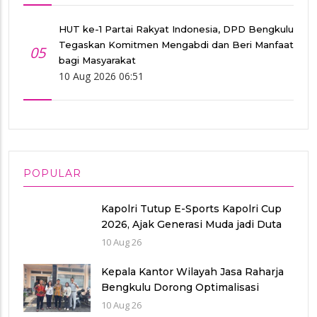
HUT ke-1 Partai Rakyat Indonesia, DPD Bengkulu
Tegaskan Komitmen Mengabdi dan Beri Manfaat
05
bagi Masyarakat
10 Aug 2026 06:51
POPULAR
Kapolri Tutup E-Sports Kapolri Cup
2026, Ajak Generasi Muda jadi Duta
Kamtibmas dan Aktif Laporkan
10 Aug 26
Gangguan Ke 110
Kepala Kantor Wilayah Jasa Raharja
Bengkulu Dorong Optimalisasi
Pendapatan Saat Kunjungi Uptd
10 Aug 26