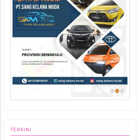
•
•
•
TERKINI