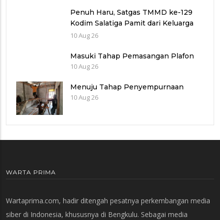
Samsat Rejang Lebong
Penuh Haru, Satgas TMMD ke-129
Kodim Salatiga Pamit dari Keluarga
Penerima RTLH di Tengaran
10 Aug 26
Masuki Tahap Pemasangan Plafon
10 Aug 26
Menuju Tahap Penyempurnaan
10 Aug 26
WARTA PRIMA
Wartaprima.com, hadir ditengah pesatnya perkembangan media
siber di Indonesia, khususnya di Bengkulu. Sebagai media