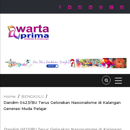
Skip
to
main
content
Home
/
BENGKULU
/
Breadcrumb
Dandim 0423/BU Terus Gelorakan Nasionalisme di Kalangan
Generasi Muda Pelajar
Dandim 0423/BU Terus Gelorakan Nasionalisme di Kalangan