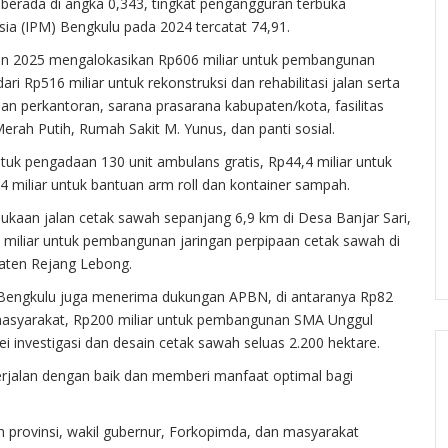
o berada di angka 0,343, tingkat pengangguran terbuka
a (IPM) Bengkulu pada 2024 tercatat 74,91.
un 2025 mengalokasikan Rp606 miliar untuk pembangunan
ari Rp516 miliar untuk rekonstruksi dan rehabilitasi jalan serta
an perkantoran, sarana prasarana kabupaten/kota, fasilitas
ah Putih, Rumah Sakit M. Yunus, dan panti sosial.
ntuk pengadaan 130 unit ambulans gratis, Rp44,4 miliar untuk
4 miliar untuk bantuan arm roll dan kontainer sampah.
bukaan jalan cetak sawah sepanjang 6,9 km di Desa Banjar Sari,
 miliar untuk pembangunan jaringan perpipaan cetak sawah di
aten Rejang Lebong.
, Bengkulu juga menerima dukungan APBN, di antaranya Rp82
i masyarakat, Rp200 miliar untuk pembangunan SMA Unggul
i investigasi dan desain cetak sawah seluas 2.200 hektare.
erjalan dengan baik dan memberi manfaat optimal bagi
 provinsi, wakil gubernur, Forkopimda, dan masyarakat