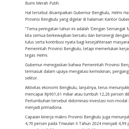
Bumi Merah Putih.
Hal tersebut disampaikan Gubernur Bengkulu, Helmi Ha
Provinsi Bengkulu yang digelar di halaman Kantor Gube
“Tema peringatan tahun ini adalah ‘Dengan Semangat 
kita semua berkewajiban bersatu dan bersinergi deng
tulus serta kontribusi nyata bagi kesejahteraan masyara
Pemerintah Provinsi Bengkulu, tetapi memerlukan kerj
tegas Helmi.
Gubernur menegaskan bahwa Pemerintah Provinsi Bengk
termasuk dalam upaya mengatasi kemiskinan, penganggu
sektor.
Aktivitas ekonomi Bengkulu, lanjutnya, terus menunjukka
mencapai Rp901,61 miliar atau tumbuh 12,26 persen dib
Pertumbuhan tersebut didominasi investasi non-modal 
menjadi primadona.
Capaian kinerja makro Provinsi Bengkulu juga menunju
4,70 persen pada Triwulan II Tahun 2024 menjadi 4,99