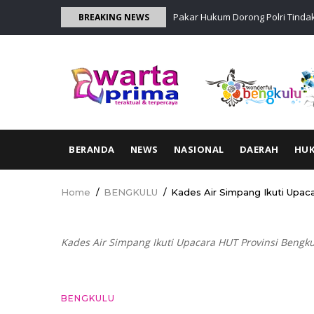
Skip
, Tekankan Pemberantasan 3C dan
Pakar Hukum Dorong Polri Tind
BREAKING NEWS
to
main
content
MAIN
BERANDA
NEWS
NASIONAL
DAERAH
HU
NAVIGATION
Home
/
BENGKULU
/
Kades Air Simpang Ikuti Upaca
Breadcrumb
Kades Air Simpang Ikuti Upacara HUT Provinsi Bengku
BENGKULU