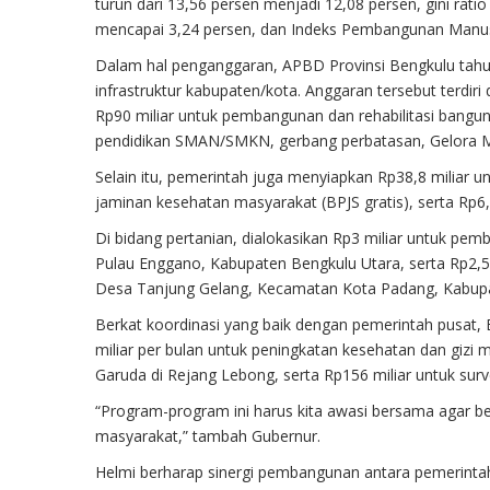
turun dari 13,56 persen menjadi 12,08 persen, gini rati
mencapai 3,24 persen, dan Indeks Pembangunan Manusi
Dalam hal penganggaran, APBD Provinsi Bengkulu tah
infrastruktur kabupaten/kota. Anggaran tersebut terdiri d
Rp90 miliar untuk pembangunan dan rehabilitasi bangun
pendidikan SMAN/SMKN, gerbang perbatasan, Gelora Mer
Selain itu, pemerintah juga menyiapkan Rp38,8 miliar u
jaminan kesehatan masyarakat (BPJS gratis), serta Rp6,
Di bidang pertanian, dialokasikan Rp3 miliar untuk pem
Pulau Enggano, Kabupaten Bengkulu Utara, serta Rp2,5
Desa Tanjung Gelang, Kecamatan Kota Padang, Kabup
Berkat koordinasi yang baik dengan pemerintah pusat
miliar per bulan untuk peningkatan kesehatan dan giz
Garuda di Rejang Lebong, serta Rp156 miliar untuk surve
“Program-program ini harus kita awasi bersama agar b
masyarakat,” tambah Gubernur.
Helmi berharap sinergi pembangunan antara pemerintah