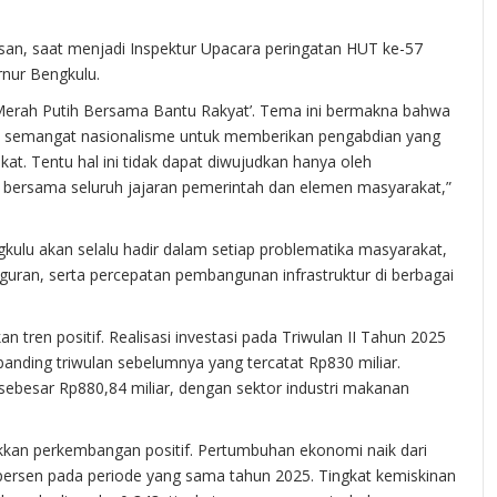
san, saat menjadi Inspektur Upacara peringatan HUT ke-57
rnur Bengkulu.
Merah Putih Bersama Bantu Rakyat’. Tema ini bermakna bahwa
an semangat nasionalisme untuk memberikan pengabdian yang
kat. Tentu hal ini tidak dapat diwujudkan hanya oleh
a bersama seluruh jajaran pemerintah dan elemen masyarakat,”
ulu akan selalu hadir dalam setiap problematika masyarakat,
ran, serta percepatan pembangunan infrastruktur di berbagai
n tren positif. Realisasi investasi pada Triwulan II Tahun 2025
anding triwulan sebelumnya yang tercatat Rp830 miliar.
sebesar Rp880,84 miliar, dengan sektor industri makanan
kkan perkembangan positif. Pertumbuhan ekonomi naik dari
 persen pada periode yang sama tahun 2025. Tingkat kemiskinan