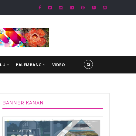
 Muda Main Bareng di Kapolri Cup 2026, Wakapolri: Jangan Cuma Jadi Peno
ta Digital
ULU
PALEMBANG
VIDEO
BANNER KANAN