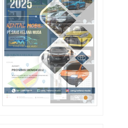
•
•
•