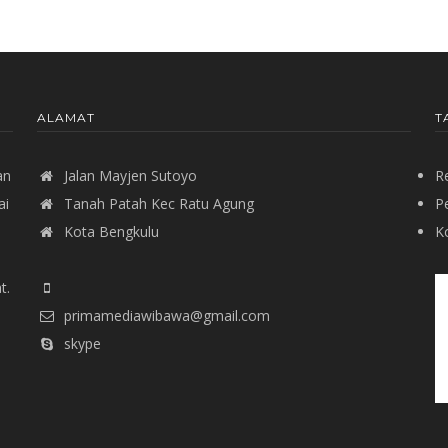
ALAMAT
T
an
Jalan Mayjen Sutoyo
R
ai
Tanah Patah Kec Ratu Agung
P
Kota Bengkulu
Ko
t.
primamediawibawa@gmail.com
skype