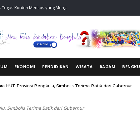
ak Tegas Konten Medsos yang Mengandung Provokasi
35.936 Anak
Jadilah Talen
KUM
EKONOMI
PENDIDIKAN
WISATA
RAGAM
BENGK
ra HUT Provinsi Bengkulu, Simbolis Terima Batik dari Gubernur
lu, Simbolis Terima Batik dari Gubernur