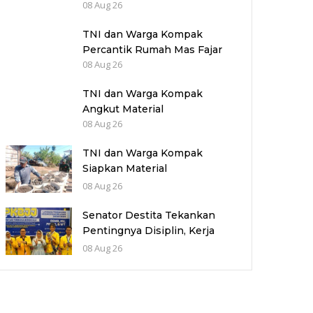
08 Aug 26
TNI dan Warga Kompak
Percantik Rumah Mas Fajar
08 Aug 26
TNI dan Warga Kompak
Angkut Material
08 Aug 26
TNI dan Warga Kompak
Siapkan Material
Pembangunan TMMD
08 Aug 26
Senator Destita Tekankan
Pentingnya Disiplin, Kerja
Keras dan Jejaring bagi
08 Aug 26
Mahasiswa UT Bengkulu