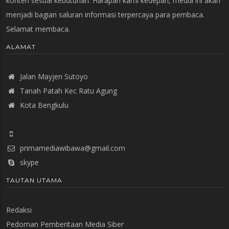
konten sesuai kebutuhan. Harapan kami kedepan, media ini akan
menjadi bagian saluran informasi terpercaya para pembaca.
Selamat membaca.
ALAMAT
Jalan Mayjen Sutoyo
Tanah Patah Kec Ratu Agung
Kota Bengkulu
primamediawibawa@gmail.com
skype
TAUTAN UTAMA
Redaksi
Pedoman Pemberitaan Media Siber