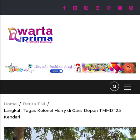
Skip
to
main
content
Home
/
Berita TNI
/
Breadcrumb
Langkah Tegas Kolonel Herry di Garis Depan TMMD 125
Kendari