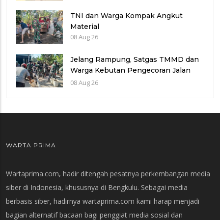
TNI dan Warga Kompak Angkut
Material
08 Aug 26
Jelang Rampung, Satgas TMMD dan
Warga Kebutan Pengecoran Jalan
Desa Cukil
08 Aug 26
WARTA PRIMA
Wartaprima.com, hadir ditengah pesatnya perkembangan media
siber di Indonesia, khususnya di Bengkulu. Sebagai media
berbasis siber, hadirnya wartaprima.com kami harap menjadi
bagian alternatif bacaan bagi penggiat media sosial dan