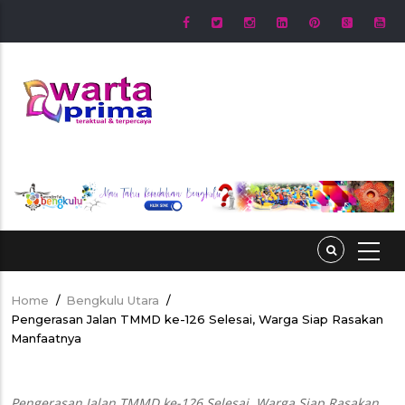
Skip
to
main
content
Home
/
Bengkulu Utara
/
Breadcrumb
Pengerasan Jalan TMMD ke-126 Selesai, Warga Siap Rasakan
Manfaatnya
Pengerasan Jalan TMMD ke-126 Selesai, Warga Siap Rasakan