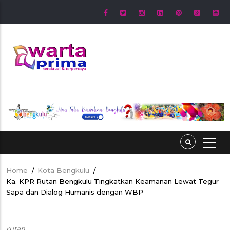
Skip
to
main
content
Home
/
Kota Bengkulu
/
Breadcrumb
Ka. KPR Rutan Bengkulu Tingkatkan Keamanan Lewat Tegur
Sapa dan Dialog Humanis dengan WBP
rutan