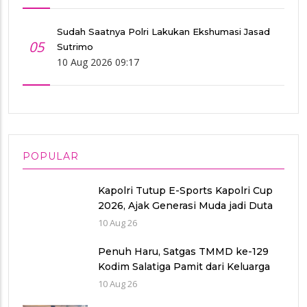
Sudah Saatnya Polri Lakukan Ekshumasi Jasad
05
Sutrimo
10 Aug 2026 09:17
POPULAR
Kapolri Tutup E-Sports Kapolri Cup
2026, Ajak Generasi Muda jadi Duta
Kamtibmas dan Aktif Laporkan
10 Aug 26
Gangguan Ke 110
Penuh Haru, Satgas TMMD ke-129
Kodim Salatiga Pamit dari Keluarga
Penerima RTLH di Tengaran
10 Aug 26