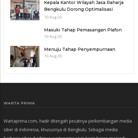
Kepala Kantor Wilayah Jasa Raharja
Bengkulu Dorong Optimalisasi
Pendapatan Saat Kunjungi Uptd
10 Aug 26
Samsat Rejang Lebong
Masuki Tahap Pemasangan Plafon
10 Aug 26
Menuju Tahap Penyempurnaan
10 Aug 26
WARTA PRIMA
Wartaprima.com, hadir ditengah pesatnya perkembangan media
siber di Indonesia, khususnya di Bengkulu. Sebagai media