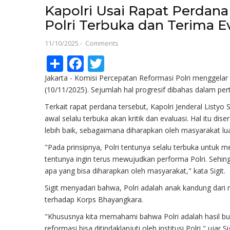
Kapolri Usai Rapat Perdana
Polri Terbuka dan Terima E
11/10/2025
-
Comments
Share
Facebook
Twitter
Jakarta - Komisi Percepatan Reformasi Polri menggelar 
(10/11/2025). Sejumlah hal progresif dibahas dalam pe
Terkait rapat perdana tersebut, Kapolri Jenderal List
awal selalu terbuka akan kritik dan evaluasi. Hal itu dis
lebih baik, sebagaimana diharapkan oleh masyarakat lu
"Pada prinsipnya, Polri tentunya selalu terbuka untuk 
tentunya ingin terus mewujudkan performa Polri. Sehingg
apa yang bisa diharapkan oleh masyarakat," kata Sigit.
Sigit menyadari bahwa, Polri adalah anak kandung dari 
terhadap Korps Bhayangkara.
"Khususnya kita memahami bahwa Polri adalah hasil bu
reformasi bisa ditindaklanjuti oleh institusi Polri," ujar Si