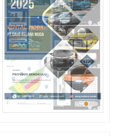
•
•
•