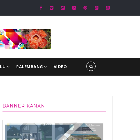
 Samsat Audiensi Bersama Kapolda Bengkulu, Bahas Inovasi Penguatan
Kesamsatan
ULU
PALEMBANG
VIDEO
BANNER KANAN