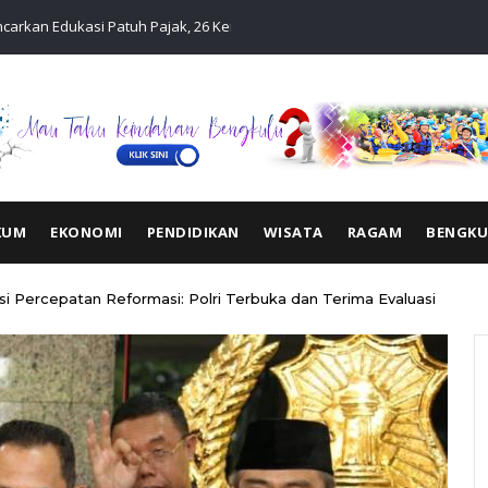
carkan Edukasi Patuh Pajak, 26 Kendaraan Langsung
Tim Pembina
Pelayanan 
KUM
EKONOMI
PENDIDIKAN
WISATA
RAGAM
BENGK
si Percepatan Reformasi: Polri Terbuka dan Terima Evaluasi