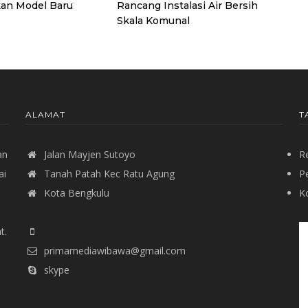
an Model Baru
Rancang Instalasi Air Bersih
Skala Komunal
ALAMAT
T
an
Jalan Mayjen Sutoyo
R
ai
Tanah Patah Kec Ratu Agung
P
Kota Bengkulu
Ko
t.
primamediawibawa@gmail.com
skype