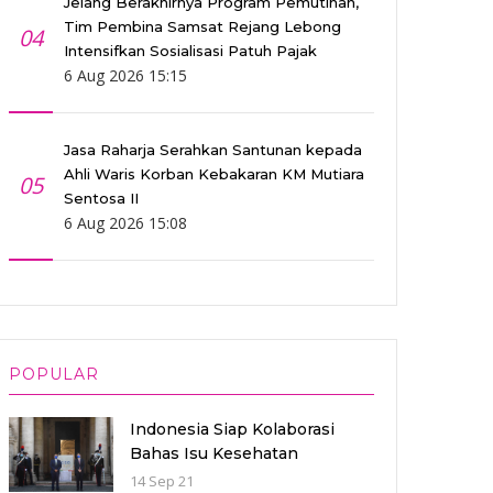
Jelang Berakhirnya Program Pemutihan,
Tim Pembina Samsat Rejang Lebong
04
Intensifkan Sosialisasi Patuh Pajak
6 Aug 2026 15:15
Jasa Raharja Serahkan Santunan kepada
Ahli Waris Korban Kebakaran KM Mutiara
05
Sentosa II
6 Aug 2026 15:08
POPULAR
Indonesia Siap Kolaborasi
Bahas Isu Kesehatan
Presidensi G20 pada 2022
14 Sep 21