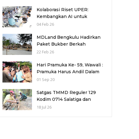
Kolaborasi Riset UPER:
Kembangkan AI untuk
Akselerasi Penemuan
04 Feb 26
Kandidat Obat Kanker dan
Autoimun
MDLand Bengkulu Hadirkan
Paket Bukber Berkah
Ramadhan, Nikmati Sajian
22 Feb 26
Lezat dengan Nuansa
Pemandangan Pantai
Hari Pramuka Ke- 59, Wawali :
Pramuka Harus Andil Dalam
Pembentukan Karakter
01 Sep 20
Generasi Muda
Satgas TMMD Reguler 129
Kodim 0714 Salatiga dan
Warga Perkuat Jalan Desa
18 Jul 26