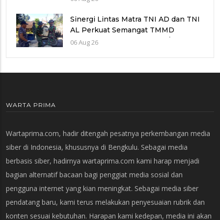
Sinergi Lintas Matra TNI AD dan TNI
AL Perkuat Semangat TMMD
Reguler Ke-129 Kodim 0714/Salatiga
06 Aug 26
WARTA PRIMA
Wartaprima.com, hadir ditengah pesatnya perkembangan media
siber di Indonesia, khususnya di Bengkulu. Sebagai media
berbasis siber, hadirnya wartaprima.com kami harap menjadi
bagian alternatif bacaan bagi penggiat media sosial dan
pengguna internet yang kian meningkat. Sebagai media siber
pendatang baru, kami terus melakukan penyesuaian rubrik dan
konten sesuai kebutuhan. Harapan kami kedepan, media ini akan