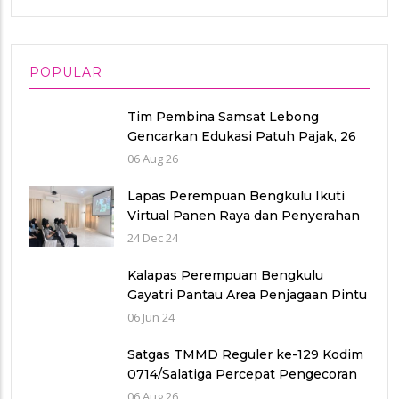
POPULAR
Tim Pembina Samsat Lebong
Gencarkan Edukasi Patuh Pajak, 26
Kendaraan Langsung Bayar di Lokasi
06 Aug 26
Lapas Perempuan Bengkulu Ikuti
Virtual Panen Raya dan Penyerahan
Bansos Serentak
24 Dec 24
Kalapas Perempuan Bengkulu
Gayatri Pantau Area Penjagaan Pintu
Utama
06 Jun 24
Satgas TMMD Reguler ke-129 Kodim
0714/Salatiga Percepat Pengecoran
Jalan di Desa Cukil
06 Aug 26