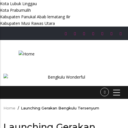
Kota Lubuk Linggau
Kota Prabumulih
Kabupaten Panukal Abab lematang Ilir
Kabupaten Musi Rawas Utara
Skip
to
main
content
Home
/
Launching Gerakan Bengkulu Tersenyum
Breadcrumb
Launching Gerakan