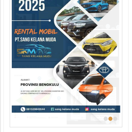
•
•
•