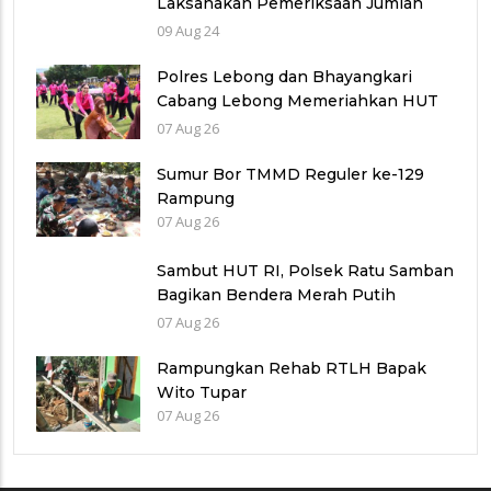
Laksanakan Pemeriksaan Jumlah
Laka Lantas di Polres Benteng
09 Aug 24
Polres Lebong dan Bhayangkari
Cabang Lebong Memeriahkan HUT
RI Ke-81 Bersama Anak Panti Asuhan
07 Aug 26
Di Kabupaten Lebong
Sumur Bor TMMD Reguler ke-129
Rampung
07 Aug 26
Sambut HUT RI, Polsek Ratu Samban
Bagikan Bendera Merah Putih
kepada Warga
07 Aug 26
Rampungkan Rehab RTLH Bapak
Wito Tupar
07 Aug 26