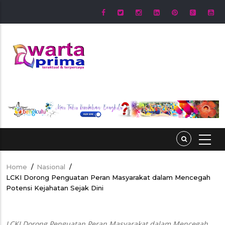
Skip
to
main
content
Home
/
Nasional
/
Breadcrumb
LCKI Dorong Penguatan Peran Masyarakat dalam Mencegah
Potensi Kejahatan Sejak Dini
LCKI Dorong Penguatan Peran Masyarakat dalam Mencegah