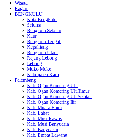
Wisata
Ragam
BENGKULU
Kota Bengkulu
Seluma
Bengkulu Selatan
Kaur
Bengkulu Tengah
Kepahiang
Bengkulu Utara
Rejang Lebong
Lebong
Muko Muko
Kabupaten Karo
Palembang
Kab. Ogan Komering Ulu
Kab. Ogan Komering UluTimur
Kab. Ogan Komering UluSelatan
Kab. Ogan Komering Ilir
Kab. Muara Enim
Kab. Lahat
Kab. Musi Rawas
Kab. Musi Banyuasin
Kab. Banyuasin
Kab. Empat Lawang