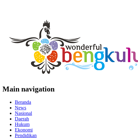
Main navigation
Beranda
News
Nasional
Daerah
Hukum
Ekonomi
Pendidikan