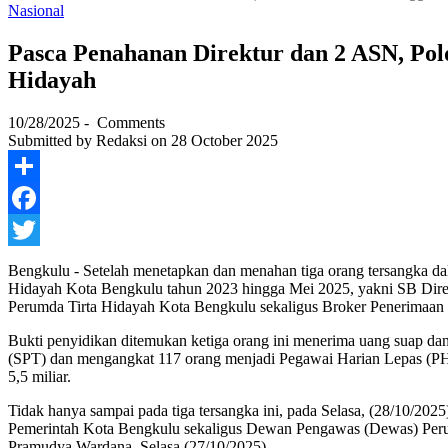
Nasional
Pasca Penahanan Direktur dan 2 ASN, Po
Hidayah
10/28/2025
-
Comments
Submitted by
Redaksi
on 28 October 2025
Share
Facebook
Twitter
Bengkulu - Setelah menetapkan dan menahan tiga orang tersangka 
Hidayah Kota Bengkulu tahun 2023 hingga Mei 2025, yakni SB Dire
Perumda Tirta Hidayah Kota Bengkulu sekaligus Broker Penerimaa
Bukti penyidikan ditemukan ketiga orang ini menerima uang suap dan
(SPT) dan mengangkat 117 orang menjadi Pegawai Harian Lepas (PHL).
5,5 miliar.
Tidak hanya sampai pada tiga tersangka ini, pada Selasa, (28/10/20
Pemerintah Kota Bengkulu sekaligus Dewan Pengawas (Dewas) Perum
Pramudya Wardana, Selasa (27/10/2025).