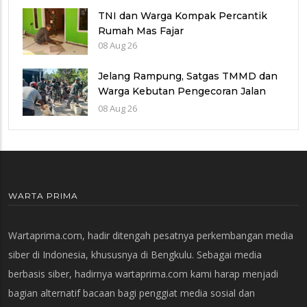
TNI dan Warga Kompak Percantik
Rumah Mas Fajar
08 Aug 26
Jelang Rampung, Satgas TMMD dan
Warga Kebutan Pengecoran Jalan
Desa Cukil
08 Aug 26
WARTA PRIMA
Wartaprima.com, hadir ditengah pesatnya perkembangan media
siber di Indonesia, khususnya di Bengkulu. Sebagai media
berbasis siber, hadirnya wartaprima.com kami harap menjadi
bagian alternatif bacaan bagi penggiat media sosial dan