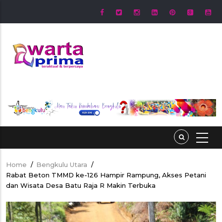
Skip
to
main
content
Home
/
Bengkulu Utara
/
Breadcrumb
Rabat Beton TMMD ke-126 Hampir Rampung, Akses Petani
dan Wisata Desa Batu Raja R Makin Terbuka