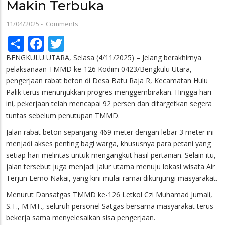
Makin Terbuka
11/04/2025
-
Comments
Share
Facebook
Twitter
BENGKULU UTARA, Selasa (4/11/2025) – Jelang berakhirnya
pelaksanaan TMMD ke-126 Kodim 0423/Bengkulu Utara,
pengerjaan rabat beton di Desa Batu Raja R, Kecamatan Hulu
Palik terus menunjukkan progres menggembirakan. Hingga hari
ini, pekerjaan telah mencapai 92 persen dan ditargetkan segera
tuntas sebelum penutupan TMMD.
Jalan rabat beton sepanjang 469 meter dengan lebar 3 meter ini
menjadi akses penting bagi warga, khususnya para petani yang
setiap hari melintas untuk mengangkut hasil pertanian. Selain itu,
jalan tersebut juga menjadi jalur utama menuju lokasi wisata Air
Terjun Lemo Nakai, yang kini mulai ramai dikunjungi masyarakat.
Menurut Dansatgas TMMD ke-126 Letkol Czi Muhamad Jumali,
S.T., M.MT., seluruh personel Satgas bersama masyarakat terus
bekerja sama menyelesaikan sisa pengerjaan.