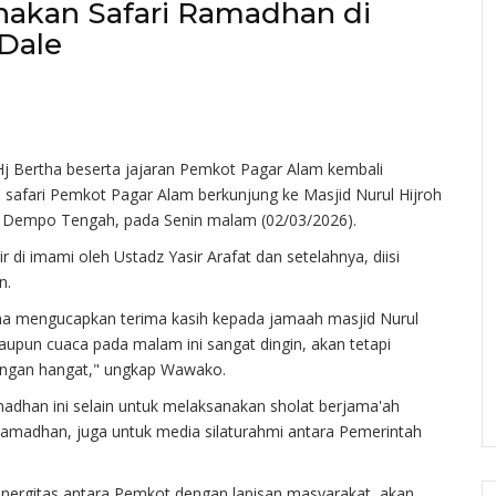
akan Safari Ramadhan di
 Dale
Hj Bertha beserta jajaran Pemkot Pagar Alam kembali
m safari Pemkot Pagar Alam berkunjung ke Masjid Nurul Hijroh
 Dempo Tengah, pada Senin malam (02/03/2026).
r di imami oleh Ustadz Yasir Arafat dan setelahnya, diisi
n.
a mengucapkan terima kasih kepada jamaah masjid Nurul
upun cuaca pada malam ini sangat dingin, akan tetapi
engan hangat," ungkap Wawako.
adhan ini selain untuk melaksanakan sholat berjama'ah
Ramadhan, juga untuk media silaturahmi antara Pemerintah
nergitas antara Pemkot dengan lapisan masyarakat, akan