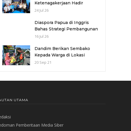
Ketenagakerjaan Hadir
Berikan Solusi bagi Persoalan
24 Jul 26
Buruh
Diaspora Papua di Inggris
Bahas Strategi Pembangunan
Papua bersama Mahasiswa
16 Jul 26
Doktoral Internasional
Dandim Berikan Sembako
Kepada Warga di Lokasi
TMMD
20 Sep 21
AUTAN UTAMA
edaksi
edoman Pemberitaan Media Siber