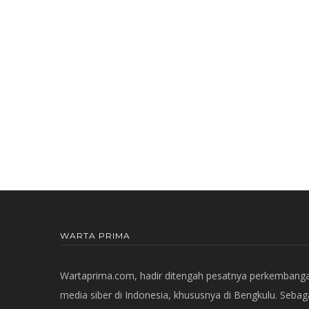
WARTA PRIMA
Wartaprima.com, hadir ditengah pesatnya perkembang
media siber di Indonesia, khususnya di Bengkulu. Sebag