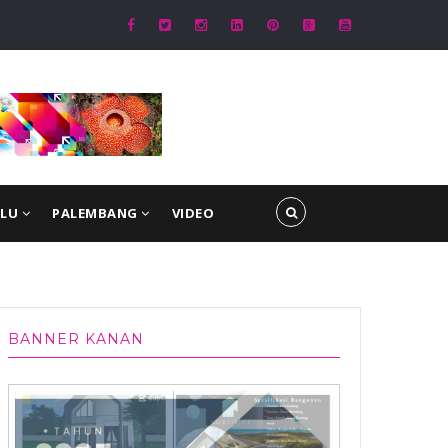
hir TMMD ke-129
ULU
PALEMBANG
VIDEO
BANNER KANAN