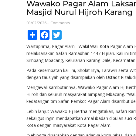
Wawako Pagar Alam Laksan
Masjid Nurul Hijroh Karang
03/02/2026
-
Comments
Share
Facebook
Twitter
Wartaprima, Pagar Alam - Wakil Wali Kota Pagar Alam 
melaksanakan Safari Ramadhan 1447 Hijriah. Kali ini ti
Simpang Mbacang, Kelurahan Karang Dale, Kecamatan
Pada kesempatan kali ini, Sholat Isya, Tarawih serta Witi
dengan tausiyah yang disampaikan oleh Ustadz Rizaludi
Mengawali sambutannya, Wawako Pagar Alam Hj Berth
Hijroh dan seluruh masyarakat Simpang Mbacang. "Wala
kedatangan tim Safari Pemkot Pagar Alam disambut d
Lebih lanjut Wawako Hj Bertha mengatakan, Safari Ram
sekaligus ingin mendapatkan amal ibadah dibulan suci 
Kota dengan masyarakat Kota Pagar Alam.
"Sehingga diharapkan dengan adanya komunikasi dan si