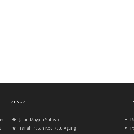
ALAMAT
T
an
Jalan Mayjen Sutoyo
R
ai
Tanah Patah Kec Ratu Agung
P