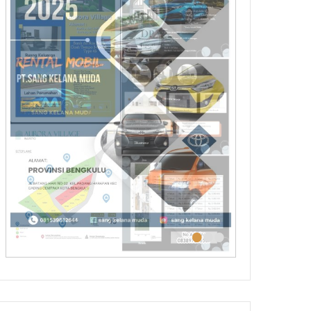
•
•
•