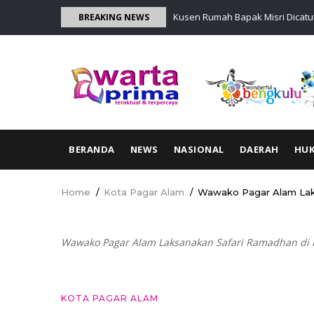
Skip
Kusen Rumah Bapak Misri Dicatut
BREAKING NEWS
to
main
content
MAIN
BERANDA
NEWS
NASIONAL
DAERAH
HU
NAVIGATION
Home
/
Kota Pagar Alam
/
Wawako Pagar Alam Laks
Breadcrumb
Wawako Pagar Alam Laksanakan Safari Ramadhan di M
KOTA PAGAR ALAM