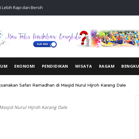
 Lebih Rapi dan Bersih
Sentuhan Ak
KUM
EKONOMI
PENDIDIKAN
WISATA
RAGAM
BENGK
anakan Safari Ramadhan di Masjid Nurul Hijroh Karang Dale
asjid Nurul Hijroh Karang Dale