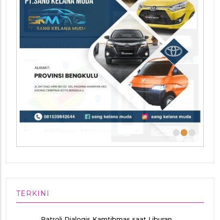
•
•
•
TERKINI
Patroli Dialogis Kamtibmas saat Liburan,