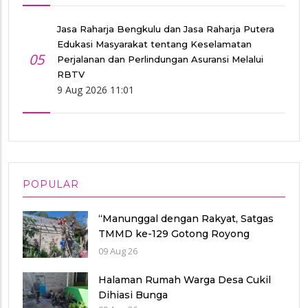
Jasa Raharja Bengkulu dan Jasa Raharja Putera
Edukasi Masyarakat tentang Keselamatan
05
Perjalanan dan Perlindungan Asuransi Melalui
RBTV
9 Aug 2026 11:01
POPULAR
“Manunggal dengan Rakyat, Satgas
TMMD ke-129 Gotong Royong
Pasang Genting Rumah Bu Sri”
09 Aug 26
Halaman Rumah Warga Desa Cukil
Dihiasi Bunga