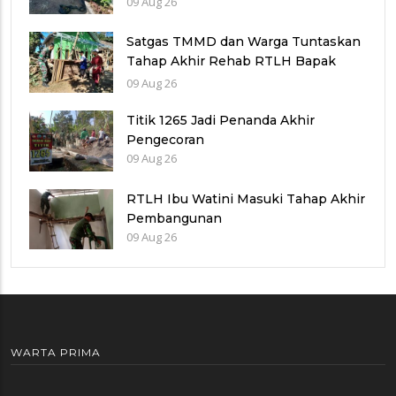
09 Aug 26
Satgas TMMD dan Warga Tuntaskan
Tahap Akhir Rehab RTLH Bapak
Tupar
09 Aug 26
Titik 1265 Jadi Penanda Akhir
Pengecoran
09 Aug 26
RTLH Ibu Watini Masuki Tahap Akhir
Pembangunan
09 Aug 26
WARTA PRIMA