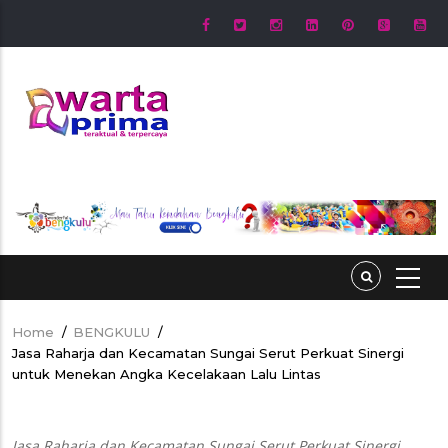
Skip
to
main
content
Home
/
BENGKULU
/
Breadcrumb
Jasa Raharja dan Kecamatan Sungai Serut Perkuat Sinergi
untuk Menekan Angka Kecelakaan Lalu Lintas
Jasa Raharja dan Kecamatan Sungai Serut Perkuat Sinergi